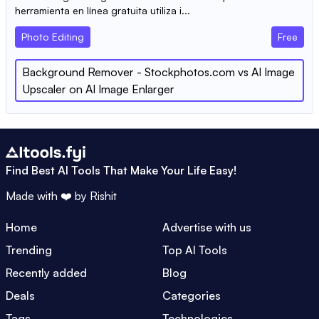
herramienta en línea gratuita utiliza i...
Photo Editing
Free
Background Remover - Stockphotos.com
vs
AI Image
Upscaler on AI Image Enlarger
Find Best AI Tools That Make Your Life Easy!
Made with ❤️ by
Rishit
Home
Advertise with us
Trending
Top AI Tools
Recently added
Blog
Deals
Categories
Tags
Technologies