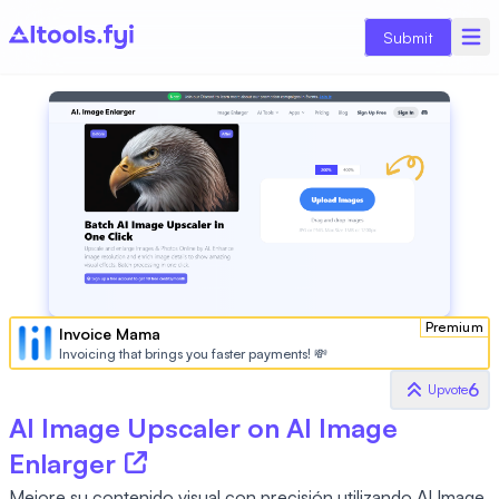
Submit
Premium
Invoice Mama
Invoicing that brings you faster payments! 💸
6
Upvote
AI Image Upscaler on AI Image
Enlarger
Mejore su contenido visual con precisión utilizando AI Image