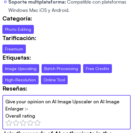
Soporte multiplataforma:
Compatible con plataformas
Windows Mac iOS y Android.
Categoría:
Photo Editing
Tarificación:
Freemium
Etiquetas:
Image Upscaling
Batch Processing
Free Credits
High-Resolution
Online Tool
Reseñas:
Give your opinion on
AI Image Upscaler on AI Image
Enlarger
:-
Overall rating