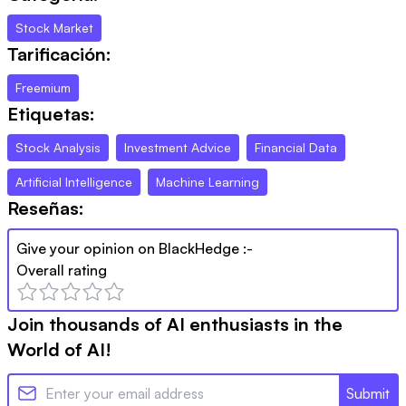
Stock Market
Tarificación:
Freemium
Etiquetas:
Stock Analysis
Investment Advice
Financial Data
Artificial Intelligence
Machine Learning
Reseñas:
Give your opinion on
BlackHedge
:-
Overall rating
Join thousands of AI enthusiasts in the
World of AI!
Submit