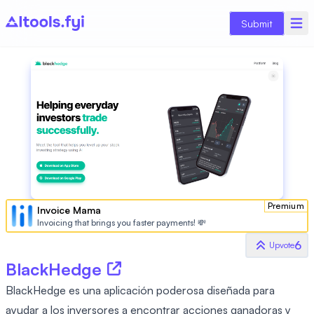
Submit
Premium
Invoice Mama
Invoicing that brings you faster payments! 💸
6
Upvote
BlackHedge
BlackHedge es una aplicación poderosa diseñada para
ayudar a los inversores a encontrar acciones ganadoras y