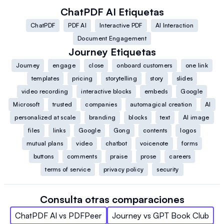
ChatPDF AI
Etiquetas
ChatPDF
PDF AI
Interactive PDF
AI Interaction
Document Engagement
Journey
Etiquetas
Journey
engage
close
onboard customers
one link
templates
pricing
storytelling
story
slides
video recording
interactive blocks
embeds
Google
Microsoft
trusted
companies
automagical creation
AI
personalized at scale
branding
blocks
text
AI image
files
links
Google
Gong
contents
logos
mutual plans
video
chatbot
voicenote
forms
buttons
comments
praise
prose
careers
terms of service
privacy policy
security
Consulta otras comparaciones
ChatPDF AI
vs
PDFPeer
Journey
vs
GPT Book Club