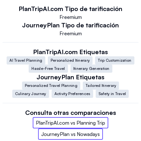
PlanTripAI.com
Tipo de tarificación
Freemium
JourneyPlan
Tipo de tarificación
Freemium
PlanTripAI.com
Etiquetas
AI Travel Planning
Personalized Itinerary
Trip Customization
Hassle-Free Travel
Itinerary Generation
JourneyPlan
Etiquetas
Personalized Travel Planning
Tailored Itinerary
Culinary Journey
Activity Preferences
Safety in Travel
Consulta otras comparaciones
PlanTripAI.com
vs
Planning Trip
JourneyPlan
vs
Nowadays