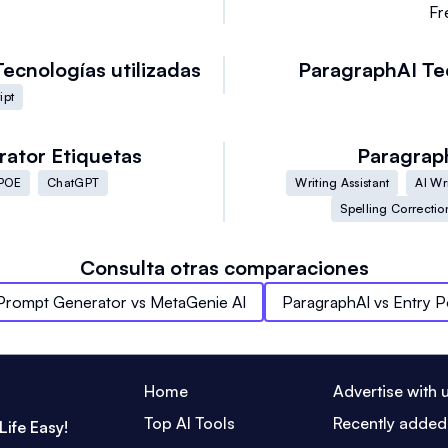
e
Fr
Tecnologías utilizadas
ParagraphAI
Te
ipt
rator
Etiquetas
Paragrap
POE
ChatGPT
Writing Assistant
AI Wr
Spelling Correctio
Consulta otras comparaciones
rompt Generator
vs
MetaGenie AI
ParagraphAI
vs
Entry P
Home
Advertise with 
Top AI Tools
Recently added
Life Easy!