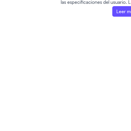
las especificaciones del usuario.
seleccionar una acción (como crear,
Leer 
enfoque y un tema, y proporciona
la herramienta genera un mensaje
coincida con estas entradas. Esto
creadores de contenido y empres
personalizadas.