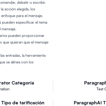
omendar, debatir o escribir.
la acción elegida, los
 enfoque para el mensaje.
s pueden especificar el tema
l mensaje.
arios pueden proporcionar
es que quieran que el mensaje
as entradas, la herramienta
ue se alinea con los
rator
Categoría
Paragrap
ration
Text 
r
Tipo de tarificación
ParagraphAI
T