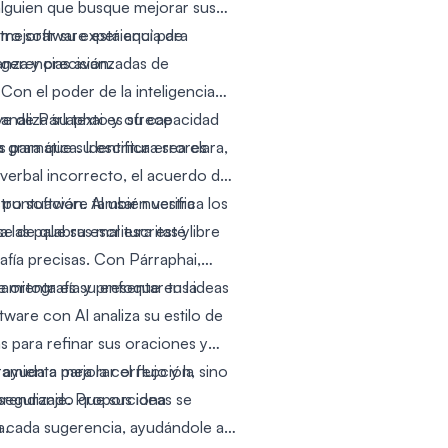
 alguien que busque mejorar sus
stro software está aquí para
 mejorar su experiencia de
anza y precisión.
sugerencias avanzadas de
. Con el poder de la inteligencia
 analiza su texto y ofrece
ave de Párlaphai es su capacidad
 para que su escritura sea clara,
a gramática. Identifica errores
verbal incorrecto, el acuerdo de
 puntuación. Al usar nuestra
tro software también verifica los
 de que su escritura esté libre
 las palabras mal escritas y
rafía precisas. Con Párraphai,
e ortografía y presentar tus ideas
amienta es su enfoque en la
tware con AI analiza su estilo de
s para refinar sus oraciones y
ayuda a mejorar el flujo y la
ramienta para la corrección, sino
asegurando que sus ideas se
prendizaje. Proporciona
a.
a cada sugerencia, ayudándole a