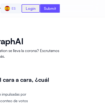
r
Login
Submit
ES
raphAI
tion se lleva la corona? Escrutamos
más.
ara a cara, ¿cuál
 impulsadas por
El conteo de votos