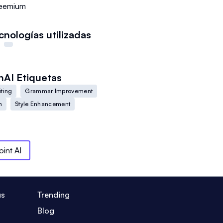
eemium
cnologías utilizadas
hAI
Etiquetas
iting
Grammar Improvement
n
Style Enhancement
oint AI
us
Trending
Blog