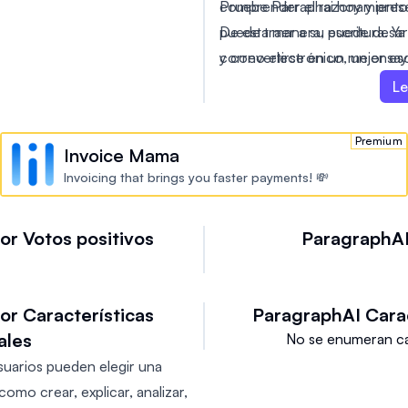
comprender el razonamiento
Pruebe Párraphai hoy y pres
De esta manera, puede desarro
puede traer a su escritura. Y
y convertirse en un mejor esc
correo electrónico, un ensay
cualquier otra forma de cont
Le
lo ayudará a pulir su escritura
Premium
Invoice Mama
Invoicing that brings you faster payments! 💸
or
Votos positivos
ParagraphA
or
Características
ParagraphAI
Carac
ales
No se enumeran car
uarios pueden elegir una
como crear, explicar, analizar,