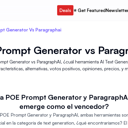
Deals
⭐️ Get Featured
Newslette
pt Generator Vs Paragraphai
rompt Generator
vs
Parag
mpt Generator vs ParagraphAI, ¿cuál herramienta AI Text Genera
acterísticas, alternativas, votos positivos, opiniones, precios, y 
 POE Prompt Generator y ParagraphAI c
emerge como el vencedor?
s POE Prompt Generator y ParagraphAI, ambas herramientas son
ficial en la categoría de text generation, ¿qué encontraríamos? 