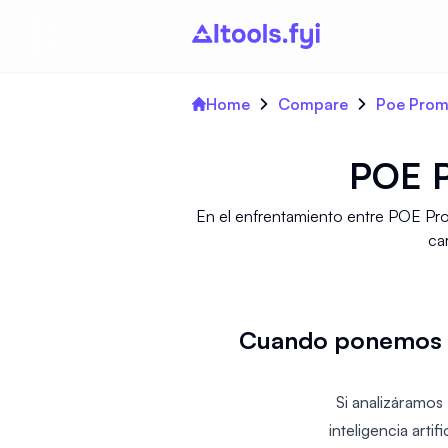
Home
Compare
Poe Prom
POE P
En el enfrentamiento entre POE Pro
car
Cuando ponemos a
Si analizáramo
inteligencia arti