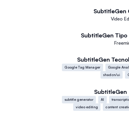
SubtitleGen
Video Ed
SubtitleGen
Tipo 
Freem
SubtitleGen
Tecnol
Google Tag Manager
Google Anal
shadcn/ui
SubtitleGen
subtitle generator
AI
transcripti
video editing
content creat