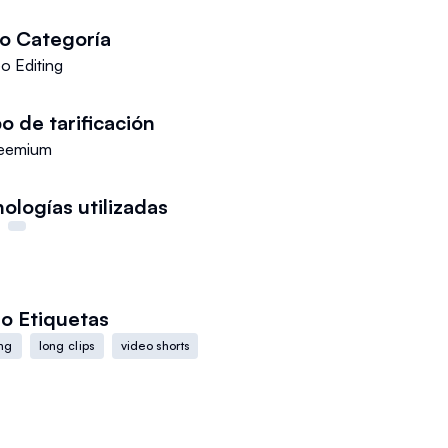
eo
Categoría
o Editing
o de tarificación
eemium
ologías utilizadas
eo
Etiquetas
ing
long clips
video shorts