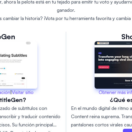
r, ahora la pelota está en tu tejado para emitir tu voto y ayudarn
ganador.
 cambiar la historia? ¡Vota por tu herramienta favorita y cambia 
leGen
Sh
Obtener más in
ación
|
Visitar sitio
¿Qué e
titleGen?
En el mundo digital de ritmo
zado de subtítulos con
Content reina suprema. Trans
anscribir y traducir contenido
pantalones cortos virales cau
cisos. Su función principal