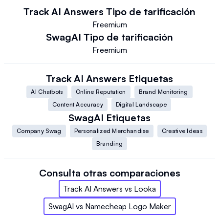
Track AI Answers
Tipo de tarificación
Freemium
SwagAI
Tipo de tarificación
Freemium
Track AI Answers
Etiquetas
AI Chatbots
Online Reputation
Brand Monitoring
Content Accuracy
Digital Landscape
SwagAI
Etiquetas
Company Swag
Personalized Merchandise
Creative Ideas
Branding
Consulta otras comparaciones
Track AI Answers
vs
Looka
SwagAI
vs
Namecheap Logo Maker