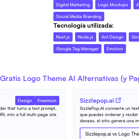
Digital Marketing
Logo Mockups
A
Social Media Branding
Tecnología utilizada:
Nuxt.js
Node.js
Ant Design
Goo
Google Tag Manager
Emotion
Gratis
Logo Theme AI
Alternativas (y P
Sizzlepop.ai
Design
Freemium
er that turns a text prompt,
SizzlePop.AI convierte un te
L into a full multi-page site
que puedes ordenar y recibir 
deseas, el sitio genera una im
Sizzlepop.ai
vs
Logo Th