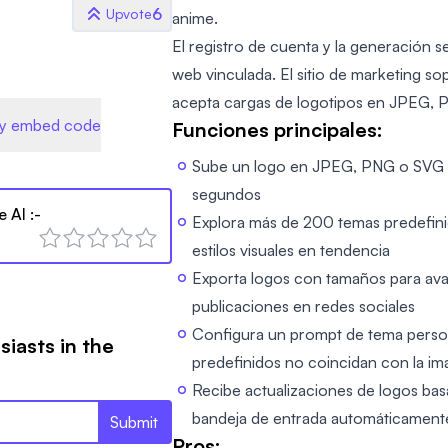
6
Upvote
anime.
El registro de cuenta y la generación se
web vinculada. El sitio de marketing so
acepta cargas de logotipos en JPEG, 
y embed code
Funciones principales:
Sube un logo en JPEG, PNG o SVG 
segundos
e AI
:-
Explora más de 200 temas predefinid
estilos visuales en tendencia
Exporta logos con tamaños para ava
publicaciones en redes sociales
Configura un prompt de tema person
siasts in the
predefinidos no coincidan con la i
Recibe actualizaciones de logos ba
bandeja de entrada automáticament
Submit
Pros: