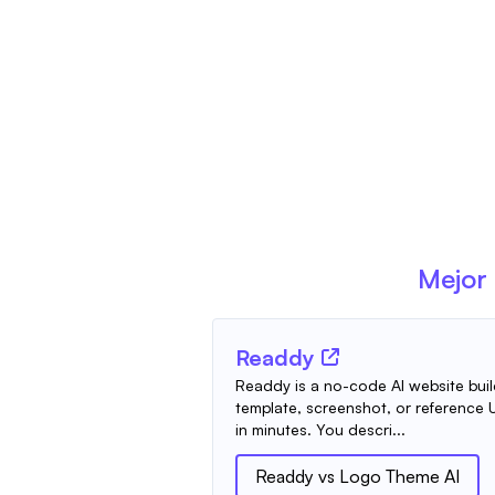
Mejor 
Readdy
Readdy is a no-code AI website build
template, screenshot, or reference UR
in minutes. You descri...
Readdy
vs
Logo Theme AI