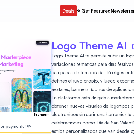
Deals
⭐️ Get Featured
Newslette
Logo Theme AI
Logo Theme AI te permite subir un log
variaciones temáticas para días festivo
campañas de temporada. Tú eliges ent
defines el tuyo propio, y luego export
avatares, banners, íconos de aplicacio
La plataforma está dirigida a marketer
obtener nuevas visuales de logotipos p
electrónicos sin abrir una herramienta
Premium
celebraciones como Día de San Valentí
ster payments! 💸
estilos personalizados que van desde c