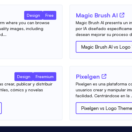
Magic Brush AI
Design
Free
tform where you can browse
Magic Brush AI presenta un 
ality images, including
por IA diseñado específicam
d...
desean mejorar su proceso de
Magic Brush AI
vs
Logo 
Pixelgen
Design
Freemium
 crear, publicar y distribuir
Pixelgen es una plataforma co
tiles, cómics y novelas
usuarios crear y manipular i
facilidad. Centrándose en la .
Pixelgen
vs
Logo Theme