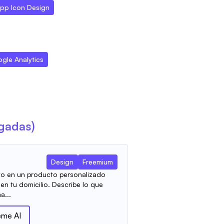
pp Icon Design
gle Analytics
agadas)
Design
Freemium
xto en un producto personalizado
en tu domicilio. Describe lo que
a...
eme AI