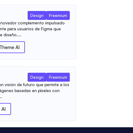
Design
Freemium
innovador complemento impulsado
ente para usuarios de Figma que
 diseño....
Theme AI
Design
Freemium
n visión de futuro que permite a los
mágenes basadas en píxeles con
..
 AI