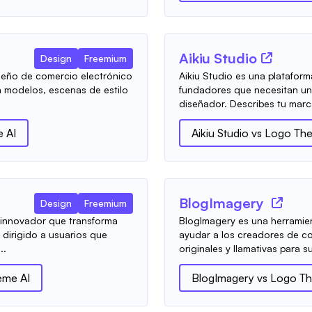
Aikiu Studio
Design
Freemium
iseño de comercio electrónico
Aikiu Studio es una platafor
 modelos, escenas de estilo
fundadores que necesitan un 
diseñador. Describes tu marca
 AI
Aikiu Studio
vs
Logo The
BlogImagery
Design
Freemium
 innovador que transforma
BlogImagery es una herramien
dirigido a usuarios que
ayudar a los creadores de c
..
originales y llamativas para su
eme AI
BlogImagery
vs
Logo Th