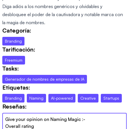
Diga adiós a los nombres genéricos y olvidables y
desbloquee el poder de la cautivadora y notable marca con
la magia de nombres.
Categoría:
Branding
Tarificación:
Freemium
Tasks:
Generador de nombres de empresas de IA
Etiquetas:
Branding
Naming
AI-powered
Creative
Startups
Reseñas:
Give your opinion on
Naming Magic
:-
Overall rating