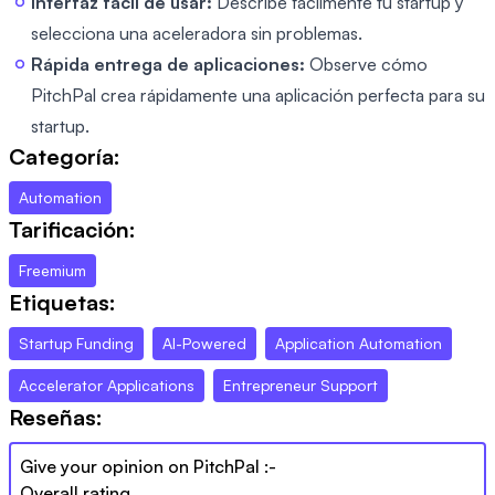
Interfaz fácil de usar:
Describe fácilmente tu startup y
selecciona una aceleradora sin problemas.
Rápida entrega de aplicaciones:
Observe cómo
PitchPal crea rápidamente una aplicación perfecta para su
startup.
Categoría:
Automation
Tarificación:
Freemium
Etiquetas:
Startup Funding
AI-Powered
Application Automation
Accelerator Applications
Entrepreneur Support
Reseñas:
Give your opinion on
PitchPal
:-
Overall rating