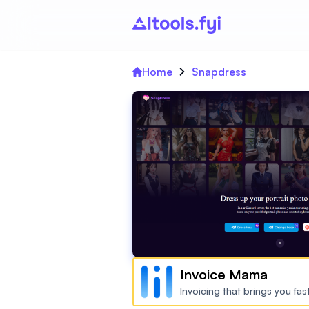
Home
Snapdress
Invoice Mama
Invoicing that brings you fa