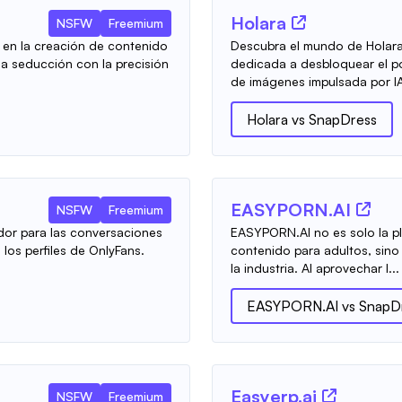
Holara
NSFW
Freemium
 en la creación de contenido
Descubra el mundo de Holara
la seducción con la precisión
dedicada a desbloquear el po
de imágenes impulsada por IA.
Holara
vs
SnapDress
EASYPORN.AI
NSFW
Freemium
dor para las conversaciones
EASYPORN.AI no es solo la p
los perfiles de OnlyFans.
contenido para adultos, sino
la industria. Al aprovechar l...
EASYPORN.AI
vs
SnapD
Easyerp.ai
NSFW
Freemium