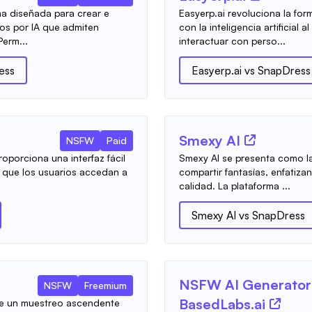
a diseñada para crear e
Easyerp.ai revoluciona la for
os por IA que admiten
con la inteligencia artificial
Perm...
interactuar con perso...
ess
Easyerp.ai
vs
SnapDress
Smexy AI
NSFW
Paid
porciona una interfaz fácil
Smexy AI se presenta como la
a que los usuarios accedan a
compartir fantasías, enfatiza
calidad. La plataforma ...
Smexy AI
vs
SnapDress
NSFW AI Generator
NSFW
Freemium
BasedLabs.ai
ce un muestreo ascendente