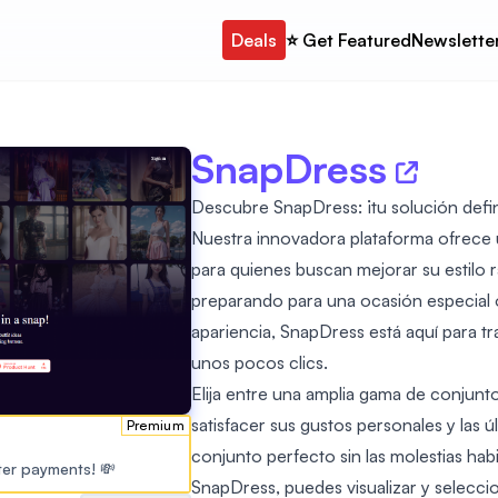
Deals
⭐️ Get Featured
Newslette
SnapDress
Descubre SnapDress: ¡tu solución defini
Nuestra innovadora plataforma ofrece u
para quienes buscan mejorar su estilo 
preparando para una ocasión especial 
apariencia, SnapDress está aquí para t
unos pocos clics.
Elija entre una amplia gama de conjunt
satisfacer sus gustos personales y las 
Premium
conjunto perfecto sin las molestias hab
ster payments! 💸
SnapDress, puedes visualizar y selecc