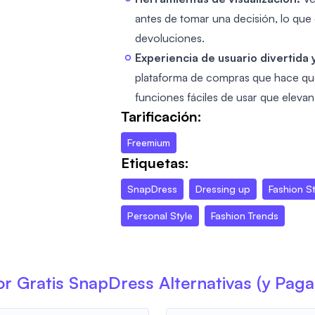
antes de tomar una decisión, lo que g
devoluciones.
Experiencia de usuario divertida
plataforma de compras que hace que 
funciones fáciles de usar que elevan
Tarificación:
Freemium
Etiquetas:
SnapDress
Dressing up
Fashion St
Personal Style
Fashion Trends
r Gratis
SnapDress
Alternativas (y Pag