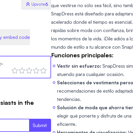
6
Upvote
que vestirse no sólo sea fácil, sino ta
SnapDress está diseñado para adaptarse
acelerado donde el tiempo es esencial
rápidas sobre moda con confianza, bri
y embed code
los momentos de la vida. ¡Dile adiós a l
mundo de estilo a tu alcance con Snap
Funciones principales:
:-
Vestir sin esfuerzo:
SnapDress simp
atuendo para cualquier ocasión.
Selecciones de vestimenta perso
recomendaciones de estilo adaptadas
tendencias.
siasts in the
Solución de moda que ahorra tie
elegir qué ponerte y disfruta de una
eficiente.
Submit
Herramientas de visualización:
Ve