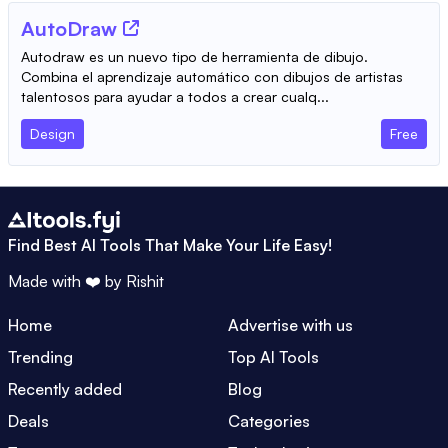
AutoDraw
Autodraw es un nuevo tipo de herramienta de dibujo.
Combina el aprendizaje automático con dibujos de artistas
talentosos para ayudar a todos a crear cualq...
Design
Free
Find Best AI Tools That Make Your Life Easy!
Made with ❤️ by
Rishit
Home
Advertise with us
Trending
Top AI Tools
Recently added
Blog
Deals
Categories