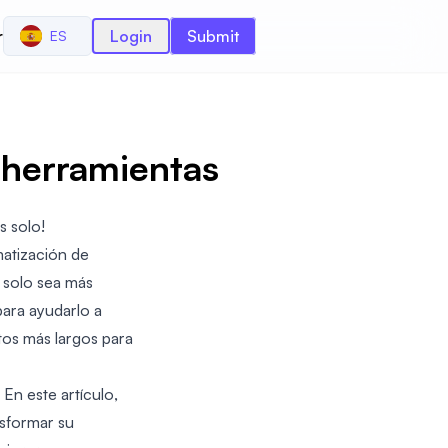
r
Login
Submit
ES
 herramientas
s solo!
matización de
 solo sea más
para ayudarlo a
tos más largos para
En este artículo,
nsformar su