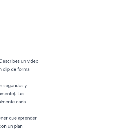
 Describes un video
n clip de forma
en segundos y
mente). Las
ualmente cada
tener que aprender
con un plan