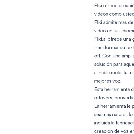
Fliki ofrece creac
videos como usted 
Fliki admite más d
video en sus idiom
Fliki.ai ofrece una
transformar su tex
off. Con una amplia
solución para aquel
al habla molesta a 
mejores voz.
Esta herramienta d
offovers, convertid
La herramienta le 
sea más natural, lo
incluida la fabric
creación de voz en