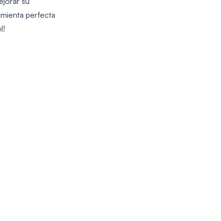
jorar su
amienta perfecta
l!