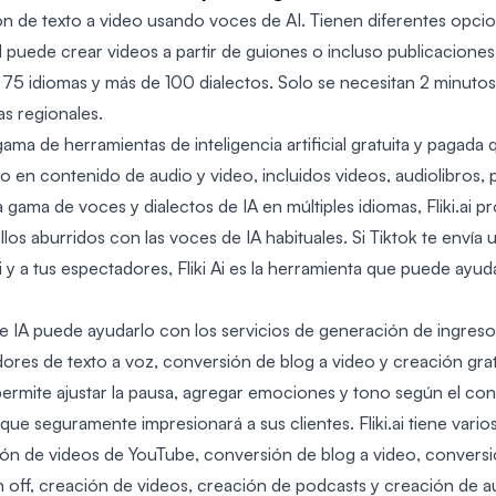
ión de texto a video usando voces de AI. Tienen diferentes opci
puede crear videos a partir de guiones o incluso publicaciones
e 75 idiomas y más de 100 dialectos. Solo se necesitan 2 minuto
as regionales.
 gama de herramientas de inteligencia artificial gratuita y pagad
to en contenido de audio y video, incluidos videos, audiolibros,
 gama de voces y dialectos de IA en múltiples idiomas, Fliki.ai 
los aburridos con las voces de IA habituales. Si Tiktok te envía
ti y a tus espectadores, Fliki Ai es la herramienta que puede ayud
e IA puede ayudarlo con los servicios de generación de ingres
ores de texto a voz, conversión de blog a video y creación grat
permite ajustar la pausa, agregar emociones y tono según el co
 que seguramente impresionará a sus clientes. Fliki.ai tiene vario
ación de videos de YouTube, conversión de blog a video, conversi
 off, creación de videos, creación de podcasts y creación de aud