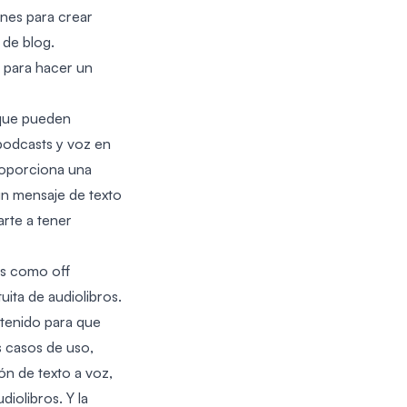
ones para crear
 de blog.
s para hacer un
a que pueden
 podcasts y voz en
proporciona una
 un mensaje de texto
arte a tener
os como off
uita de audiolibros.
ntenido para que
s casos de uso,
ón de texto a voz,
iolibros. Y la