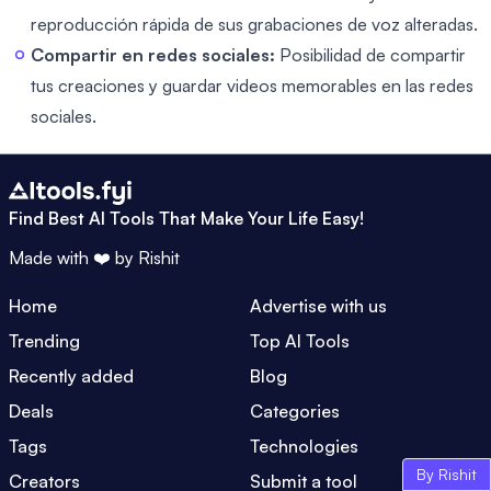
reproducción rápida de sus grabaciones de voz alteradas.
Compartir en redes sociales:
Posibilidad de compartir
tus creaciones y guardar videos memorables en las redes
sociales.
Find Best AI Tools That Make Your Life Easy!
Made with ❤️ by
Rishit
Home
Advertise with us
Trending
Top AI Tools
Recently added
Blog
Deals
Categories
Tags
Technologies
By Rishit
Creators
Submit a tool