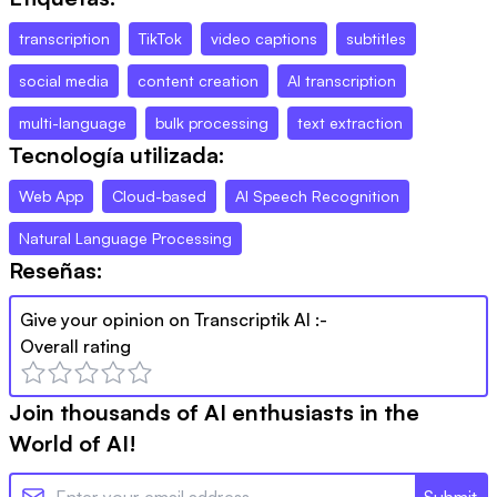
transcription
TikTok
video captions
subtitles
social media
content creation
AI transcription
multi-language
bulk processing
text extraction
Tecnología utilizada:
Web App
Cloud-based
AI Speech Recognition
Natural Language Processing
Reseñas:
Give your opinion on
Transcriptik AI
:-
Overall rating
Join thousands of AI enthusiasts in the
World of AI!
Submit