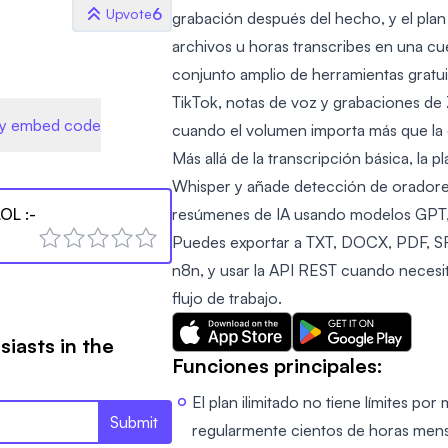
6
Upvote
grabación después del hecho, y el plan 
archivos u horas transcribes en una cu
conjunto amplio de herramientas gratu
TikTok, notas de voz y grabaciones d
y embed code
cuando el volumen importa más que la 
Más allá de la transcripción básica, la
Whisper y añade detección de oradores
LOL
:-
resúmenes de IA usando modelos GPT, 
Puedes exportar a TXT, DOCX, PDF, SR
n8n, y usar la API REST cuando necesi
flujo de trabajo.
siasts in the
Funciones principales:
El plan ilimitado no tiene límites por
Submit
regularmente cientos de horas men