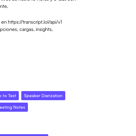
nte.
n https://transcript.lol/api/v1
pciones, cargas, insights,
o to Text
Speaker Diarization
eeting Notes