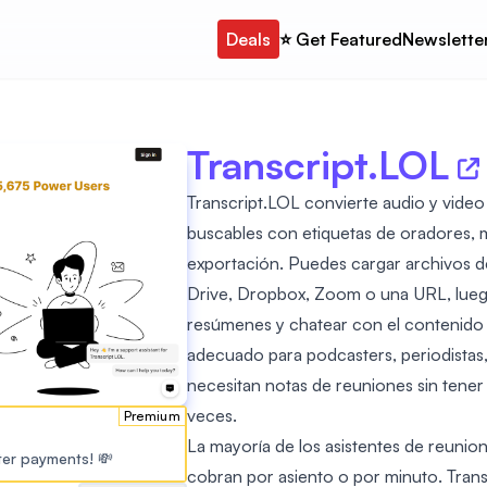
Deals
⭐️ Get Featured
Newslette
Transcript.LOL
Transcript.LOL convierte audio y video
buscables con etiquetas de oradores, 
exportación. Puedes cargar archivos d
Drive, Dropbox, Zoom o una URL, luego
resúmenes y chatear con el contenido 
adecuado para podcasters, periodistas,
necesitan notas de reuniones sin tene
veces.
Premium
La mayoría de los asistentes de reunion
ster payments! 💸
cobran por asiento o por minuto. Transcr