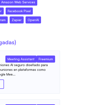
Amazon Web Services
r
Facebook Pixel
gram
Zapier
OpenAI
agadas)
Meeting Assistant
Freemium
uniones AI seguro diseñado para
 reuniones en plataformas como
gle Mee...