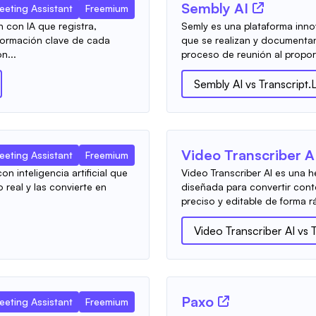
Sembly AI
eeting Assistant
Freemium
 con IA que registra,
Semly es una plataforma inno
nformación clave de cada
que se realizan y documentan 
n...
proceso de reunión al propor.
Sembly AI
vs
Transcript
Video Transcriber A
eeting Assistant
Freemium
n inteligencia artificial que
Video Transcriber AI es una 
 real y las convierte en
diseñada para convertir cont
preciso y editable de forma rá
Video Transcriber AI
vs
Paxo
eeting Assistant
Freemium