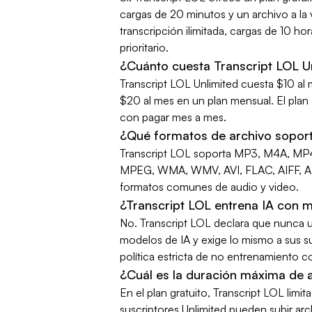
cargas de 20 minutos y un archivo a la 
transcripción ilimitada, cargas de 10 
prioritario.
¿Cuánto cuesta Transcript LOL U
Transcript LOL Unlimited cuesta $10 al
$20 al mes en un plan mensual. El pl
con pagar mes a mes.
¿Qué formatos de archivo soport
Transcript LOL soporta MP3, M4A, M
MPEG, WMA, WMV, AVI, FLAC, AIFF, 
formatos comunes de audio y video.
¿Transcript LOL entrena IA con 
No. Transcript LOL declara que nunca u
modelos de IA y exige lo mismo a sus su
política estricta de no entrenamiento c
¿Cuál es la duración máxima de a
En el plan gratuito, Transcript LOL limi
suscriptores Unlimited pueden subir ar