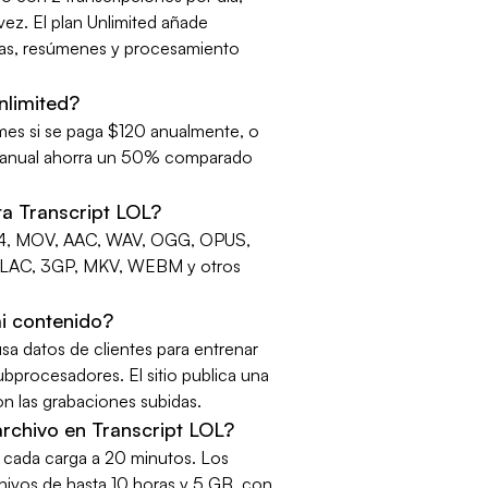
vez. El plan Unlimited añade
horas, resúmenes y procesamiento
nlimited?
 mes si se paga $120 anualmente, o
an anual ahorra un 50% comparado
a Transcript LOL?
P4, MOV, AAC, WAV, OGG, OPUS,
ALAC, 3GP, MKV, WEBM y otros
mi contenido?
sa datos de clientes para entrenar
bprocesadores. El sitio publica una
on las grabaciones subidas.
rchivo en Transcript LOL?
ta cada carga a 20 minutos. Los
chivos de hasta 10 horas y 5 GB, con