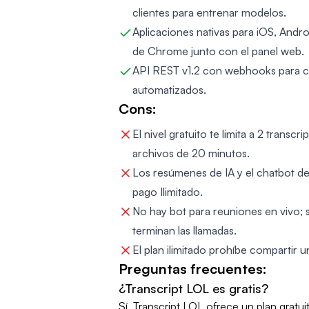
clientes para entrenar modelos.
Aplicaciones nativas para iOS, Andr
de Chrome junto con el panel web.
API REST v1.2 con webhooks para con
automatizados.
Cons:
El nivel gratuito te limita a 2 transcr
archivos de 20 minutos.
Los resúmenes de IA y el chatbot de
pago Ilimitado.
No hay bot para reuniones en vivo;
terminan las llamadas.
El plan ilimitado prohíbe compartir u
Preguntas frecuentes:
¿Transcript LOL es gratis?
Sí. Transcript LOL ofrece un plan gratui