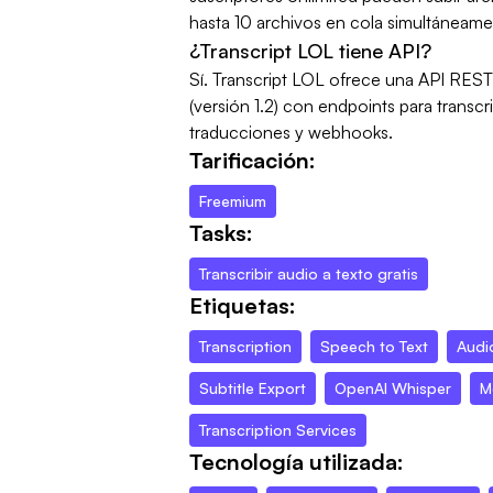
hasta 10 archivos en cola simultáneame
¿Transcript LOL tiene API?
Sí. Transcript LOL ofrece una API REST e
(versión 1.2) con endpoints para transcri
traducciones y webhooks.
Tarificación:
Freemium
Tasks:
Transcribir audio a texto gratis
Etiquetas:
Transcription
Speech to Text
Audi
Subtitle Export
OpenAI Whisper
M
Transcription Services
Tecnología utilizada: