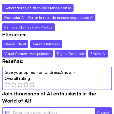
Generadores de desnudos falsos con IA
Desnudar AI - Quitar la ropa de manera segura con AI
Remove Clothes from Photos
Etiquetas:
DeepNude AI
Neural Networks
Visual Content Manipulation
Digital Forensics
Ethical AI
Reseñas:
Give your opinion on
Undress.Show
:-
Overall rating
Join thousands of AI enthusiasts in the
World of AI!
Submit