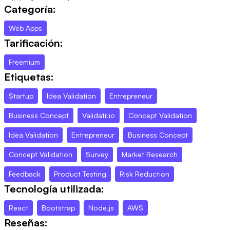
Categoría:
Web Apps
Tarificación:
Freemium
Etiquetas:
Startup
Idea Validation
Entrepreneur
Business Concept
Validatr.io
Concept Validation
Idea Validation
Entrepreneur
Business Concept
Concept Validation
Survey
Market Research
Feedback
Product Testing
Risk Reduction
Tecnología utilizada:
React
Bootstrap
Node.js
AWS
Reseñas: