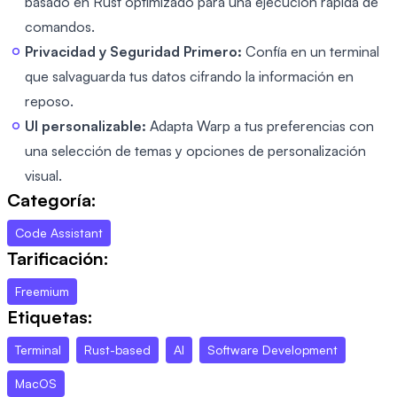
basado en Rust optimizado para una ejecución rápida de
comandos.
Privacidad y Seguridad Primero:
Confía en un terminal
que salvaguarda tus datos cifrando la información en
reposo.
UI personalizable:
Adapta Warp a tus preferencias con
una selección de temas y opciones de personalización
visual.
Categoría:
Code Assistant
Tarificación:
Freemium
Etiquetas:
Terminal
Rust-based
AI
Software Development
MacOS