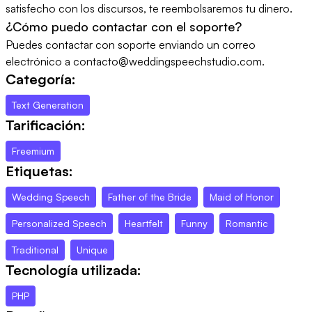
satisfecho con los discursos, te reembolsaremos tu dinero.
¿Cómo puedo contactar con el soporte?
Puedes contactar con soporte enviando un correo
electrónico a contacto@weddingspeechstudio.com.
Categoría:
Text Generation
Tarificación:
Freemium
Etiquetas:
Wedding Speech
Father of the Bride
Maid of Honor
Personalized Speech
Heartfelt
Funny
Romantic
Traditional
Unique
Tecnología utilizada:
PHP