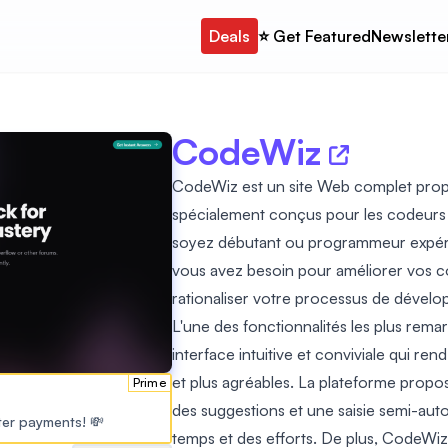
Deals
⭐️ Get Featured
Newslette
CodeWiz
CodeWiz est un site Web complet propo
spécialement conçus pour les codeurs
soyez débutant ou programmeur expér
vous avez besoin pour améliorer vos 
rationaliser votre processus de dével
L'une des fonctionnalités les plus rem
interface intuitive et conviviale qui re
et plus agréables. La plateforme propos
Prime
des suggestions et une saisie semi-aut
ster payments! 💸
temps et des efforts. De plus, CodeWiz