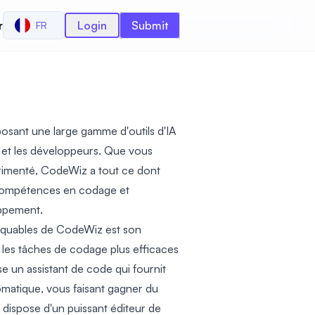
r
Login
Submit
FR
sant une large gamme d'outils d'IA
 et les développeurs. Que vous
imenté, CodeWiz a tout ce dont
compétences en codage et
oppement.
arquables de CodeWiz est son
nd les tâches de codage plus efficaces
e un assistant de code qui fournit
omatique, vous faisant gagner du
 dispose d'un puissant éditeur de