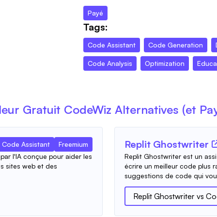
Payé
Tags:
Code Assistant
Code Generation
Code Analysis
Optimization
Educa
leur Gratuit
CodeWiz
Alternatives (et Pa
Replit Ghostwriter
Code Assistant
Freemium
par l'IA conçue pour aider les
Replit Ghostwriter est un ass
es sites web et des
écrire un meilleur code plus
suggestions de code qui vous
Replit Ghostwriter
vs
Co