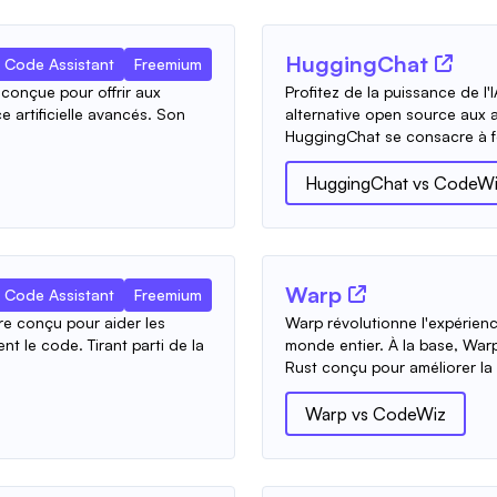
HuggingChat
Code Assistant
Freemium
 conçue pour offrir aux
Profitez de la puissance de l'
e artificielle avancés. Son
alternative open source aux a
HuggingChat se consacre à fo
HuggingChat
vs
CodeWi
Warp
Code Assistant
Freemium
re conçu pour aider les
Warp révolutionne l'expérien
t le code. Tirant parti de la
monde entier. À la base, War
Rust conçu pour améliorer la 
Warp
vs
CodeWiz