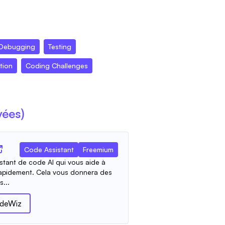
Debugging
Testing
tion
Coding Challenges
yées)
Code Assistant
Freemium
istant de code AI qui vous aide à
 rapidement. Cela vous donnera des
...
deWiz