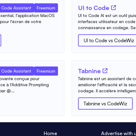
UI to Code
Code Assistant
Freemium
sential, l'application MacOS
UI to Code AI est un outil pu
 pour l'écran de votre
interfaces utilisateur en cod
connaissance en codage. Se.
UI to Code
vs
CodeWiz
Tabnine
Code Assistant
Freemium
novante conçue pour
Tabnine est un assistant de 
ce à l'Additive Prompting
améliorer l'efficacité et la s
ar @...
codage. Il accélère intelligem
Tabnine
vs
CodeWiz
Home
Advertise with 