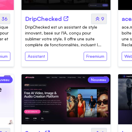
DripChecked
ace
36
9
mique
DripChecked est un assistant de style
ace.m
 pour
innovant, basé sur l'IA, conçu pour
boîte
er et
sublimer votre style. Il offre une suite
une s
complète de fonctionnalités, incluant l...
Recla
mium
Assistant
Freemium
Web
uveau
Nouveau