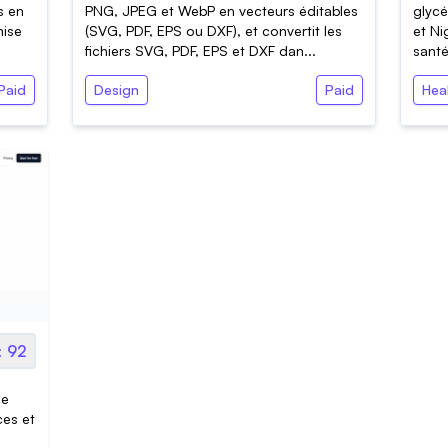
s en
PNG, JPEG et WebP en vecteurs éditables
glycé
mise
(SVG, PDF, EPS ou DXF), et convertit les
et N
fichiers SVG, PDF, EPS et DXF dan...
santé
Paid
Design
Paid
Hea
92
le
ces et