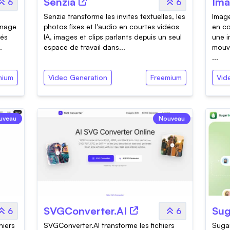
Senzia
Ima
6
6
Senzia transforme les invites textuelles, les
Image
nnage
photos fixes et l'audio en courtes vidéos
en co
més
IA, images et clips parlants depuis un seul
une i
.
espace de travail dans...
mouve
...
mium
Video Generation
Freemium
Vid
uveau
Nouveau
SVGConverter.AI
Sug
6
6
hiers
SVGConverter.AI transforme les fichiers
Sugar