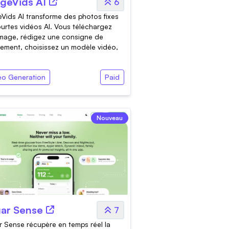
geVids AI
6
Vids AI transforme des photos fixes
urtes vidéos AI. Vous téléchargez
mage, rédigez une consigne de
ment, choisissez un modèle vidéo,
eo Generation
Paid
Nouveau
ar Sense
7
 Sense récupère en temps réel la