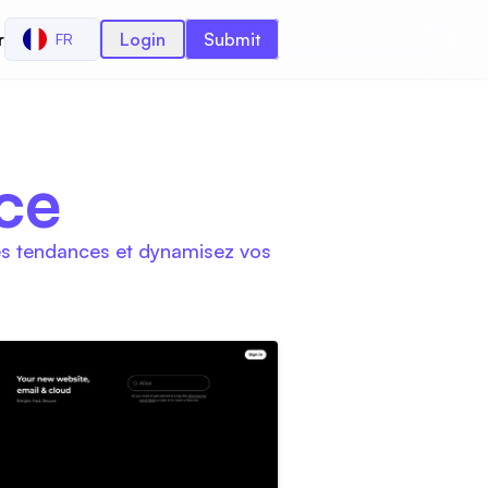
r
Login
Submit
FR
ce
ères tendances et dynamisez vos