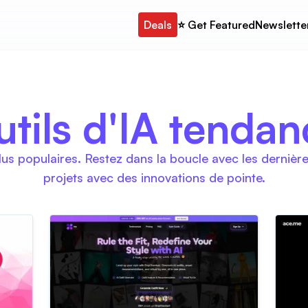
Deals
⭐️ Get Featured
Newslette
utils d'IA tendan
plus populaires. Restez dans la boucle avec les derni
projets avec des innovations de pointe.