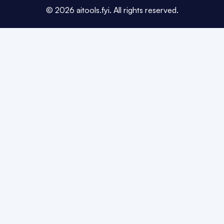
©
2026
aitools.fyi.
All rights reserved.