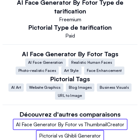
AI Face Generator By Fotor
Type de
tarification
Freemium
Pictorial
Type de tarification
Paid
AI Face Generator By Fotor
Tags
AI Face Generation
Realistic Human Faces
Photo-realistic Faces
Art Style
Face Enhancement
Pictorial
Tags
AI Art
Website Graphics
Blog Images
Business Visuals
URL to Image
Découvrez d'autres comparaisons
AI Face Generator By Fotor
vs
ThumbnailCreator
Pictorial
vs
Ghibli Generator