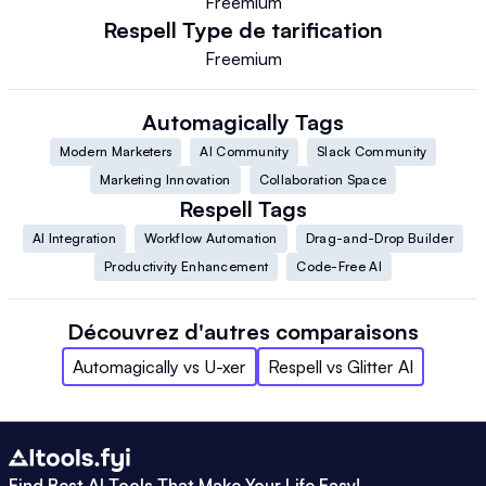
Freemium
Respell
Type de tarification
Freemium
Automagically
Tags
Modern Marketers
AI Community
Slack Community
Marketing Innovation
Collaboration Space
Respell
Tags
AI Integration
Workflow Automation
Drag-and-Drop Builder
Productivity Enhancement
Code-Free AI
Découvrez d'autres comparaisons
Automagically
vs
U-xer
Respell
vs
Glitter AI
Find Best AI Tools That Make Your Life Easy!