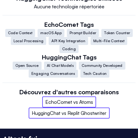
Aucune technologie répertoriée
EchoComet
Tags
Code Context
macOS App
Prompt Builder
Token Counter
Local Processing
API Key Integration
Multi-File Context
Coding
HuggingChat
Tags
Open Source
AI Chat Models
Community Developed
Engaging Conversations
Tech Caution
Découvrez d'autres comparaisons
EchoComet
vs
Atoms
HuggingChat
vs
Replit Ghostwriter