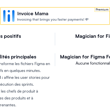
ation dans le développement
ouvez convertir vos fichiers
Premium
Invoice Mama
 de produits complets en
Invoicing that brings you faster payments! 💸
i la planification et
 solution simple permet aux
nstruction, en minimisant la
s positifs
Magician for 
 user stories et de
pement. Qu'il s'agisse
 de clarté, de rassembler les
ités principales
Magician for Figma
F
tir que votre conception
Aucune fonctionnali
nsforme les fichiers Figma en
t, Figflow vous assiste à
ifs en quelques minutes.
arez-vous à améliorer votre
 :
affine les user stories pour
 d'attente dès aujourd'hui :
exécution des sprints.
se !
 les chefs de produit à
es des produits et à
renantes.