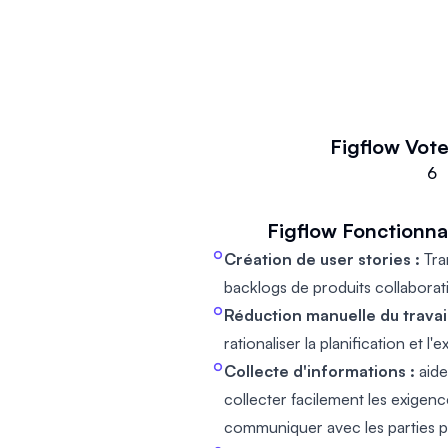
du temps et améliorer la collabor
de produits. Avec Figflow, vous p
de conception Figma en backlogs
quelques minutes, rationalisant ains
l'exécution de votre sprint. Cette
équipes de se concentrer sur la co
Figflow
Vote
tâche fastidieuse de rédaction des
6
préparation des sprints de dévelop
d'affiner les user stories pour plus
Figflow
Fonctionnal
exigences du produit ou de garan
Création de user stories :
Tra
passe en douceur au développemen
backlogs de produits collaborat
chaque étape du processus. Prép
Réduction manuelle du travail
flux de travail et rejoignez la liste
rationaliser la planification et l'
aucune carte de crédit n'est requi
Collecte d'informations :
aide
collecter facilement les exigenc
communiquer avec les parties p