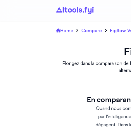
Home
Compare
Figflow V
F
Plongez dans la comparaison de F
altern
En comparant
Quand nous compa
par l'intelligenc
dégagent. Dans la