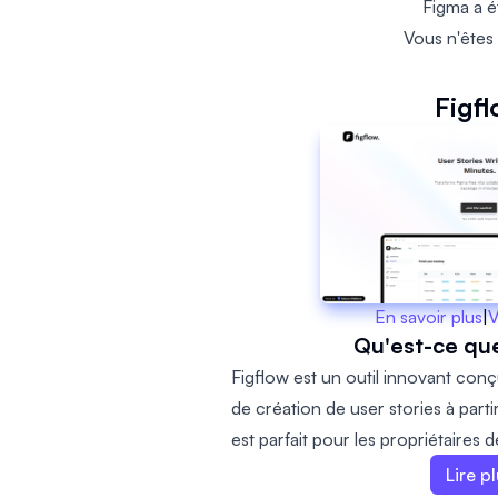
Figma a ét
Vous n'êtes 
Figf
En savoir plus
|
V
Qu'est-ce que
Figflow est un outil innovant conç
de création de user stories à parti
est parfait pour les propriétaires d
produit et les concepteurs de pro
Lire p