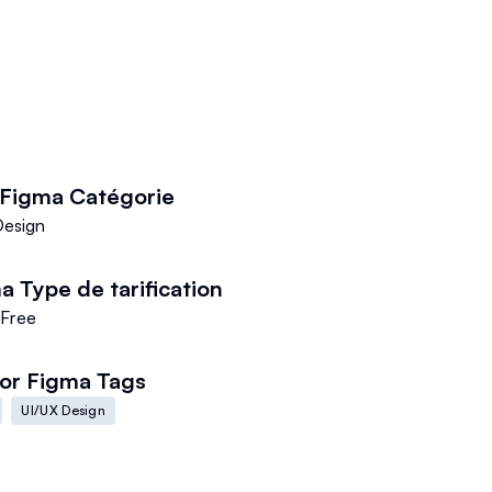
 Figma
Catégorie
Design
ma
Type de tarification
Free
for Figma
Tags
UI/UX Design