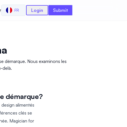
r
Login
Submit
FR
ma
n se démarque. Nous examinons les
u-delà.
 se démarque?
 design alimentés
ifférences clés se
phée. Magician for