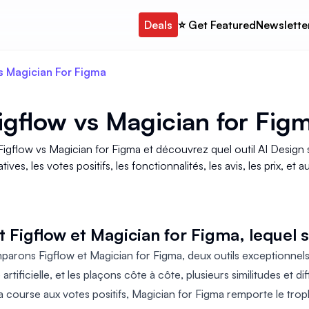
Deals
⭐️ Get Featured
Newslette
s Magician For Figma
igflow
vs
Magician for Fig
igflow vs Magician for Figma et découvrez quel outil AI Desig
atives, les votes positifs, les fonctionnalités, les avis, les prix, et a
 Figflow et Magician for Figma, lequel
rons Figflow et Magician for Figma, deux outils exceptionnels
e artificielle, et les plaçons côte à côte, plusieurs similitudes et d
 course aux votes positifs, Magician for Figma remporte le tro