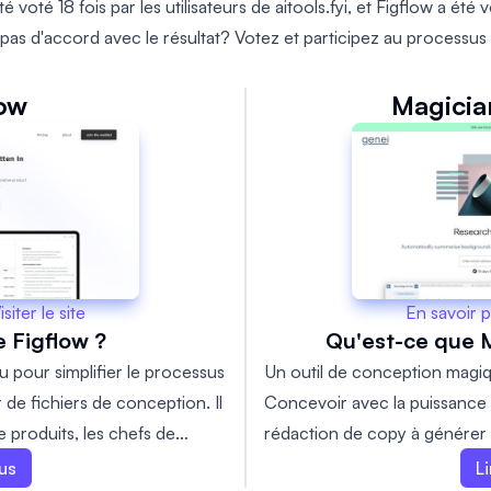
é voté 18 fois par les utilisateurs de aitools.fyi, et Figflow a été v
pas d'accord avec le résultat? Votez et participez au processus
low
Magicia
En savoir p
isiter le site
Qu'est-ce que 
 Figflow ?
Un outil de conception magiq
u pour simplifier le processus
Concevoir avec la puissance de
r de fichiers de conception. Il
rédaction de copy à générer 
e produits, les chefs de
texte.
duits qui souhaitent gagner
Li
lus