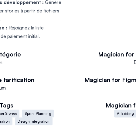
au développement :
Génère
 stories à partir de fichiers
.
se :
Rejoignez la liste
e paiement initial.
tégorie
Magician for
gn
 tarification
Magician for Fig
ium
Tags
Magician 
er Stories
Sprint Planning
AI Editing
ration
Design Integration