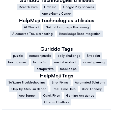
Guriddo
Technologies utilisées
React Native
Firebase
Google Play Services
Apple Game Center
HelpMoji
Technologies utilisées
AI Chatbot
Natural Language Processing
Automated Troubleshooting
Knowledge Base Integration
Guriddo
Tags
puzzle
number puzzle
daily challenge
Stradoku
brain games
family fun
mental workout
casual gaming
competitive
mobile app
HelpMoji
Tags
Software Troubleshooting
Error Fixing
Automated Solutions
Step-by-Step Guidance
Real-Time Help
User-Friendly
App Support
Quick Fixes
Gaming Assistance
Custom Chatbots