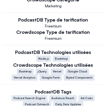
Marketing
PodcastDB
Type de tarification
Freemium
Crowdscope
Type de tarification
Freemium
PodcastDB
Technologies utilisées
Node.js
Bootstrap
Crowdscope
Technologies utilisées
Bootstrap
jQuery
Vercel
Google Cloud
Vercel Analytics
Google Fonts
Styled Components
PodcastDB
Tags
Podcast Search Engine
Audience Reach
Ad Costs
Podcast Outreach
Daily Data Updates