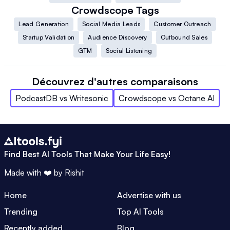
Crowdscope
Tags
Lead Generation
Social Media Leads
Customer Outreach
Startup Validation
Audience Discovery
Outbound Sales
GTM
Social Listening
Découvrez d'autres comparaisons
PodcastDB
vs
Writesonic
Crowdscope
vs
Octane AI
Find Best AI Tools That Make Your Life Easy!
Made with ❤️ by
Rishit
Home
Advertise with us
Trending
Top AI Tools
Recently added
Blog