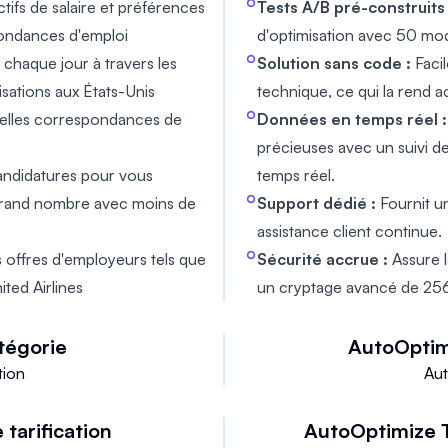
ifs de salaire et préférences
Tests A/B pré-construits 
ondances d'emploi
d'optimisation avec 50 mo
 chaque jour à travers les
Solution sans code :
Facil
isations aux États-Unis
technique, ce qui la rend a
elles correspondances de
Données en temps réel :
précieuses avec un suivi de
ndidatures pour vous
temps réel.
 grand nombre avec moins de
Support dédié :
Fournit u
assistance client continue.
s offres d'employeurs tels que
Sécurité accrue :
Assure 
ited Airlines
un cryptage avancé de 256 b
tégorie
AutoOptim
tion
Au
 tarification
AutoOptimize