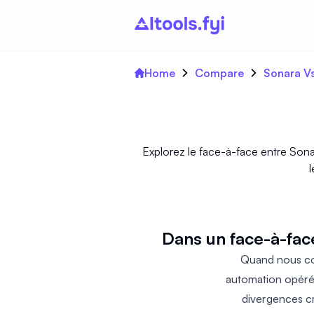
Home
Compare
Sonara V
Explorez le face-à-face entre Sona
l
Dans un face-à-fac
Quand nous con
automation opérés 
divergences cr