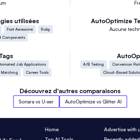
ium
Fr
gies utilisées
AutoOptimize
Te
Aucune techn
Font Awesome
Ruby
ed Components
Tags
AutoOp
tomated Job Applications
A/B Testing
Conversion Rat
 Matching
Career Tools
Cloud-Based Soluti
Découvrez d'autres comparaisons
Sonara
vs
U-xer
AutoOptimize
vs
Glitter AI
Home
Advertise with 
Top AI Tools
Recently added