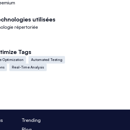
eemium
chnologies utilisées
ologie répertoriée
timize
Tags
e Optimization
Automated Testing
ons
Real-Time Analysis
us
Trending
Blog