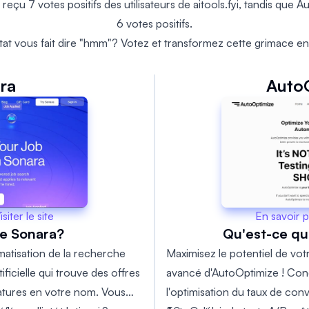
reçu 7 votes positifs des utilisateurs de aitools.fyi, tandis que 
6 votes positifs.
tat vous fait dire "hmm"? Votez et transformez cette grimace en
ra
Auto
En savoir p
isiter le site
Qu'est-ce q
e Sonara?
Maximisez le potentiel de votr
matisation de la recherche
avancé d'AutoOptimize ! Conç
tificielle qui trouve des offres
l'optimisation du taux de co
atures en votre nom. Vous