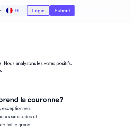
r
Login
Submit
FR
 Nous analysons les votes positifs,
e.
 prend la couronne?
s exceptionnels
eurs similitudes et
n fait le grand