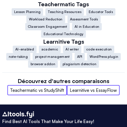
Teachermatic
Tags
Lesson Planning
Teaching Resources
Educator Tools
Workload Reduction
Assessment Tools
Classroom Engagement
AI in Education
Educational Technology
Learnitive
Tags
AI-enabled
academic
AI writer
code execution
note-taking
project management
API
WordPress plugin
browser addon
plagiarism detection
Découvrez d'autres comparaisons
Teachermatic
vs
StudyShift
Learnitive
vs
EssayFlow
Find Best AI Tools That Make Your Life Easy!