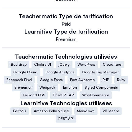
Teachermatic
Type de tarification
Paid
Learnitive
Type de tarification
Freemium
Teachermatic
Technologies utilisées
Bootstrap
Chakra UI
jQuery
WordPress
Cloudflare
Google Cloud
Google Analytics
Google Tag Manager
Facebook Pixel
Google Fonts
Font Awesome
PHP
Ruby
Elementor
Webpack
Emotion
Styled Components
Tailwind CSS
ChatGPT API
WooCommerce
Learnitive
Technologies utilisées
Editor.js
Amazon Polly Neural
Markdown
VB Macro
REST API