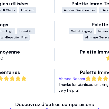
ies utilisées
Palette Immo
Te
soft Clarity
Intercom
Amazon Web Services
Goog
ags
Palett
ture Logo
Brand Kit
Virtual Staging
Interio
igh-Resolution Files
AI Image Genera
moyenne
Palette Imm
00
ntaires
Palette Imm
Ahmed Naeem
Thanks for uiants.co amazing c
very helpfull
Découvrez d'autres comparaisons