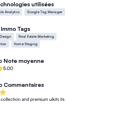
chnologies utilisées
le Analytics
Google Tag Manager
e Immo
Tags
r Design
Real Estate Marketing
tion
Home Staging
o
Note moyenne
5.00
o
Commentaires
ollection and premium uikits its 