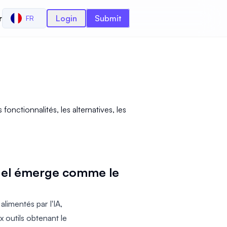
r
Login
Submit
FR
onctionnalités, les alternatives, les
quel émerge comme le
limentés par l'IA,
 outils obtenant le