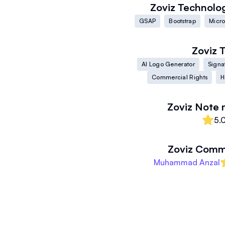
Zoviz
Technolog
GSAP
Bootstrap
Micro
Zoviz
T
AI Logo Generator
Signa
Commercial Rights
H
Zoviz
Note 
5.
Zoviz
Comme
Muhammad Anzal