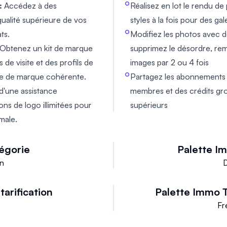
:
Accédez à des
Réalisez en lot le rendu de
ualité supérieure de vos
styles à la fois pour des gale
ts.
Modifiez les photos avec de
Obtenez un kit de marque
supprimez le désordre, remp
de visite et des profils de
images par 2 ou 4 fois
ge de marque cohérente.
Partagez les abonnements 
d'une assistance
membres et des crédits gr
ons de logo illimitées pour
supérieurs
male.
égorie
Palette I
gn
tarification
Palette Immo
T
Fr