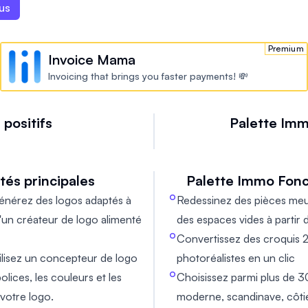
ajustant les polices, les
d au style de votre marque.
z une entreprise existante,
lus
s avoir perfectionné votre
imple, rapide et efficace.
arque adaptés à vos besoins.
us guide sur la manière
Premium
Invoice Mama
nouveaux éléments de marque.
Invoicing that brings you faster payments! 💸
 positifs
Palette Im
tés principales
Palette Immo
Fonc
nérez des logos adaptés à
Redessinez des pièces meu
d'un créateur de logo alimenté
des espaces vides à partir
Convertissez des croquis 2
ilisez un concepteur de logo
photoréalistes en un clic
olices, les couleurs et les
Choisissez parmi plus de 3
votre logo.
moderne, scandinave, côt