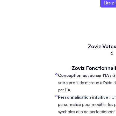
Vous pouvez affiner votre choix en 
Une signature email qui correspon
nouvelle entreprise ou réorganisie
Lire p
couleurs et la mise en page. Aprè
Un favicon pour votre site Web.
Zoviz rend la création de marque s
logo, téléchargez les atouts de m
Un livre de marque détaillé qui vo
d'utiliser systématiquement vos 
Zoviz
Votes
6
Zoviz
Fonctionnali
Conception basée sur l'IA :
Gé
votre profil de marque à l'aide 
par l'IA.
Personnalisation intuitive :
Ut
personnalisé pour modifier les p
symboles afin de perfectionner 