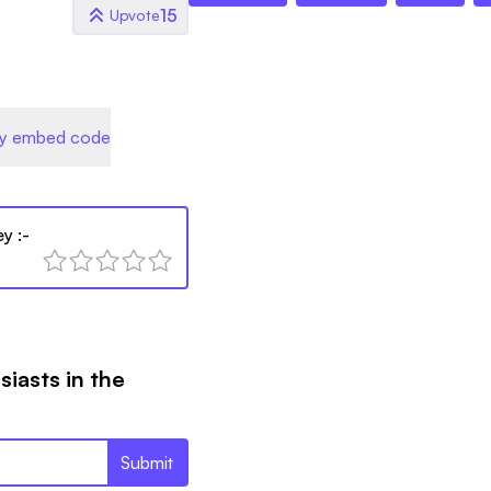
15
Upvote
y embed code
ey
:-
siasts in the
Submit