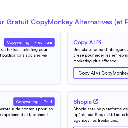
ur Gratuit
CopyMonkey
Alternatives (et 
Copy AI
Copywriting
Freemium
 en textes marketing pour
Une plate-forme d'intelligence
t publications sociales via
créée pour aider les entrepri
marketing plus efficace...
Copy AI
vs
CopyMonke
Shopia
Copywriting
Paid
nérateur de contenu pour les
Shopia est une plateforme de
e rapidement et facilement
opérée par Shopia Ltd sous la
agences, les freelances,...