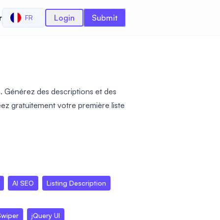
r
Login
Submit
FR
on. Générez des descriptions et des
z gratuitement votre première liste
AI SEO
Listing Description
Swiper
jQuery UI