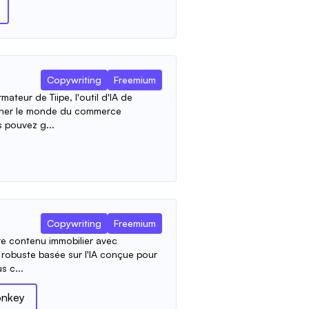
Copywriting
Freemium
ateur de Tiipe, l'outil d'IA de
nner le monde du commerce
s pouvez g...
Copywriting
Freemium
re contenu immobilier avec
e robuste basée sur l'IA conçue pour
s c...
nkey