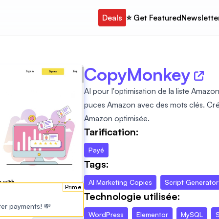
Deals
⭐️ Get Featured
Newslette
CopyMonkey
AI pour l'optimisation de la liste Amaz
puces Amazon avec des mots clés. Crée
Amazon optimisée.
Tarification:
Payé
Tags:
AI Marketing Copies
Script Generator
Prime
Technologie utilisée:
ster payments! 💸
WordPress
Elementor
MySQL