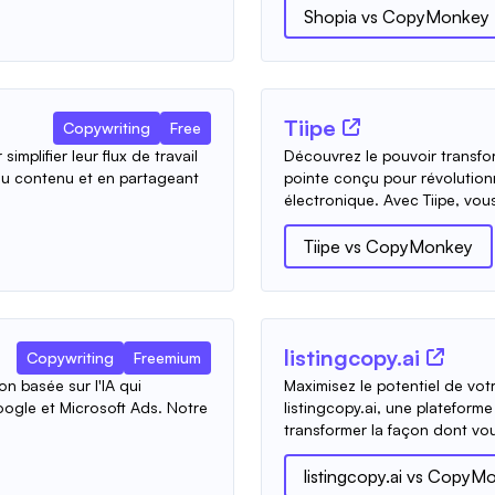
Shopia
vs
CopyMonkey
Tiipe
Copywriting
Free
implifier leur flux de travail
Découvrez le pouvoir transform
 du contenu et en partageant
pointe conçu pour révolutio
électronique. Avec Tiipe, vou
Tiipe
vs
CopyMonkey
listingcopy.ai
Copywriting
Freemium
on basée sur l'IA qui
Maximisez le potentiel de vot
oogle et Microsoft Ads. Notre
listingcopy.ai, une plateform
transformer la façon dont vou
listingcopy.ai
vs
CopyMo