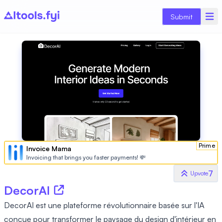
Submit
Prime
Invoice Mama
Invoicing that brings you faster payments! 💸
7
Upvote
DecorAI
DecorAI est une plateforme révolutionnaire basée sur l'IA
conçue pour transformer le paysage du design d'intérieur en