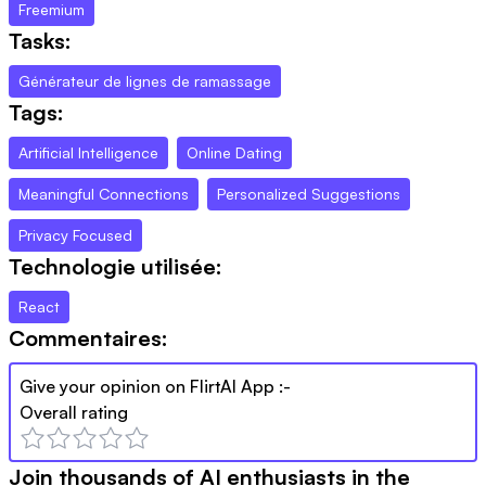
Freemium
Tasks:
Générateur de lignes de ramassage
Tags:
Artificial Intelligence
Online Dating
Meaningful Connections
Personalized Suggestions
Privacy Focused
Technologie utilisée:
React
Commentaires:
Give your opinion on
FlirtAI App
:-
Overall rating
Join thousands of AI enthusiasts in the