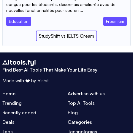
conçue pour les étudiants, désormais améliorée avec de
nouvelles fonctionnalités pour souteni...
Education
Freemium
StudyShift
vs
IELTS Cream
Find Best AI Tools That Make Your Life Easy!
Made with ❤️ by
Rishit
Home
Advertise with us
Trending
Top AI Tools
Recently added
Blog
Deals
Categories
Tags
Technologies