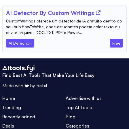
AI Detector By Custom Writings
CustomWritings oferece um detector de IA gratuito dentro do
seu hub HowToWrite, onde estudantes podem colar texto ou
enviar arquivos DOC, TXT, PDF e Power...
AI Detection
Free
Find Best AI Tools That Make Your Life Easy!
Made with ❤️ by
Rishit
Home
Advertise with us
Trending
Top AI Tools
Recently added
Blog
Deals
Categories