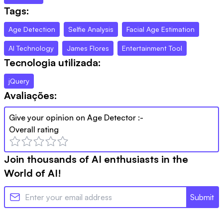
Tags:
Age Detection
Selfie Analysis
Facial Age Estimation
AI Technology
James Flores
Entertainment Tool
Tecnologia utilizada:
jQuery
Avaliações:
Give your opinion on
Age Detector
:-
Overall rating
Join thousands of AI enthusiasts in the
World of AI!
Submit