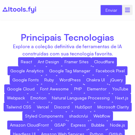
Enviar
Principais Tecnologias
Explore a coleção definitiva de ferramentas de IA
construídas com sua tecnologia favorita.
React
Ant Design
Framer Sites
Cloudflare
Google Analytics
Google Tag Manager
Facebook Pixel
Google Fonts
Ruby
WordPress
Chakra UI
jQuery
Google Cloud
Font Awesome
PHP
Elementor
YouTube
Webpack
Emotion
Natural Language Processing
Next.js
Tailwind CSS
Vercel
Discord
HubSpot
Microsoft Clarity
Styled Components
shadcn/ui
Webflow
Amazon CloudFront
GSAP
Express
Bubble
Node.js
Headless UI
Amazon Web Services
Python
GitHub