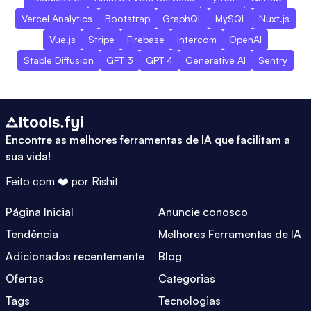
Vercel Analytics
Bootstrap
GraphQL
MySQL
Nuxt.js
Vue.js
Stripe
Firebase
Intercom
OpenAI
Stable Diffusion
GPT 3
GPT 4
Generative AI
Sentry
Encontre as melhores ferramentas de IA que facilitam a
sua vida!
Feito com ❤️ por
Rishit
Página Inicial
Anuncie conosco
Tendência
Melhores Ferramentas de IA
Adicionados recentemente
Blog
Ofertas
Categorias
Tags
Tecnologias