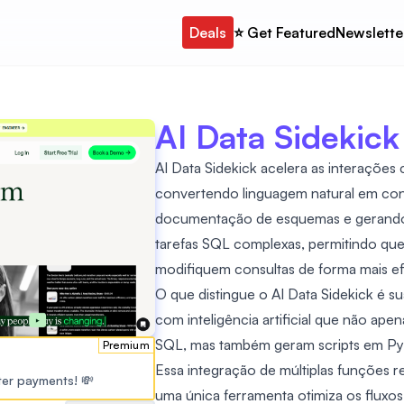
Deals
⭐️ Get Featured
Newslette
AI Data Sidekick
AI Data Sidekick acelera as interaçõ
convertendo linguagem natural em con
documentação de esquemas e gerando sc
tarefas SQL complexas, permitindo qu
modifiquem consultas de forma mais ef
O que distingue o AI Data Sidekick é s
com inteligência artificial que não ape
SQL, mas também geram scripts em Pyt
Premium
Essa integração de múltiplas funções 
ster payments! 💸
uma única ferramenta otimiza os fluxo