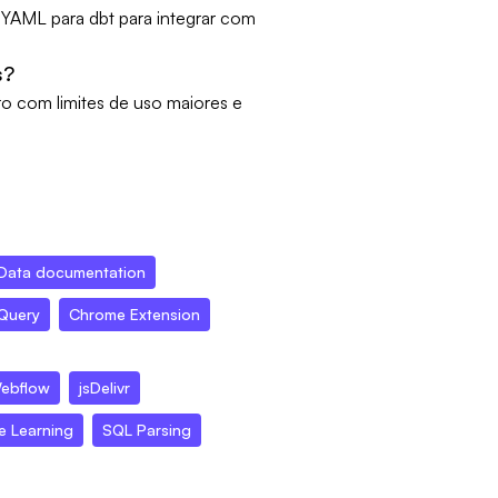
 YAML para dbt para integrar com
s?
ro com limites de uso maiores e
Data documentation
 Query
Chrome Extension
ebflow
jsDelivr
e Learning
SQL Parsing