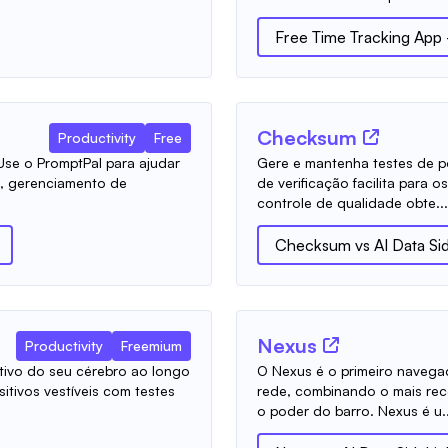
Free Time Tracking App -
Checksum
Productivity
Free
Use o PromptPal para ajudar
Gere e mantenha testes de p
a, gerenciamento de
de verificação facilita para 
controle de qualidade obte...
Checksum
vs
AI Data Si
Nexus
Productivity
Freemium
ivo do seu cérebro ao longo
O Nexus é o primeiro navega
tivos vestíveis com testes
rede, combinando o mais recen
o poder do barro. Nexus é u..