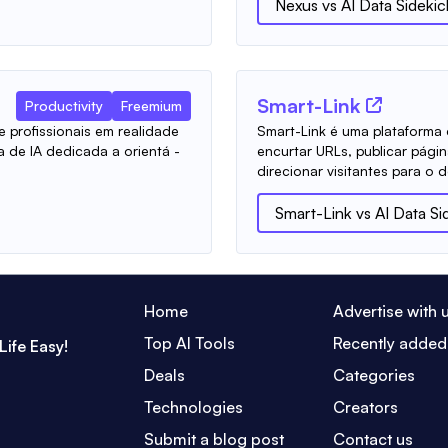
Nexus
vs
AI Data Sidekic
Smart-Link
Productivity
Freemium
e profissionais em realidade
Smart-Link é uma plataforma 
 de IA dedicada a orientá -
encurtar URLs, publicar pági
direcionar visitantes para o d
Smart-Link
vs
AI Data Si
Home
Advertise with 
Top AI Tools
Recently added
Life Easy!
Deals
Categories
Technologies
Creators
Submit a blog post
Contact us