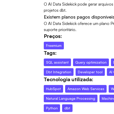
O AI Data Sidekick pode gerar arquivos
projetos dbt.
Existem planos pagos disponívei
O AI Data Sidekick oferece um plano P
suporte prioritário.
Preços:
Freemium
Tags:
SQL assistant
Query optimization
Dbt Integration
Developer tool
AI
Tecnologia utilizada:
HubSpot
Amazon Web Services
W
Natural Language Processing
Machin
Python
dbt