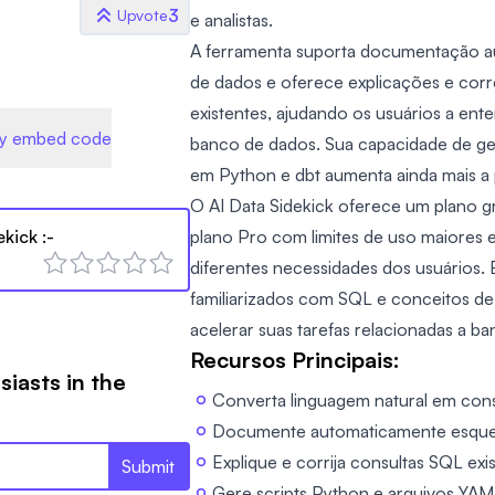
3
Upvote
e analistas.
A ferramenta suporta documentação a
de dados e oferece explicações e cor
existentes, ajudando os usuários a en
y embed code
banco de dados. Sua capacidade de ger
em Python e dbt aumenta ainda mais a 
O AI Data Sidekick oferece um plano g
ekick
:-
plano Pro com limites de uso maiores e
diferentes necessidades dos usuários. É
familiarizados com SQL e conceitos d
acelerar suas tarefas relacionadas a b
Recursos Principais:
siasts in the
Converta linguagem natural em con
Documente automaticamente esquem
Explique e corrija consultas SQL exi
Submit
Gere scripts Python e arquivos YAM