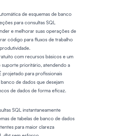
utomática de esquemas de banco
reções para consultas SQL
tender e melhorar suas operações de
ar código para fluxos de trabalho
produtividade.
ratuito com recursos básicos e um
 suporte prioritário, atendendo a
 projetado para profissionais
e banco de dados que desejam
ancos de dados de forma eficaz.
sultas SQL instantaneamente
as de tabelas de banco de dados
stentes para maior clareza
L dbt sem esforço