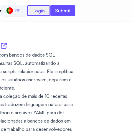
r
Login
Submit
PT
es com bancos de dados SQL
sultas SQL, automatizando a
ripts relacionados. Ele simplifica
e os usuários escrevam, depurem e
iciente.
ua coleção de mais de 10 receitas
nas traduzem linguagem natural para
hon e arquivos YAML para dbt.
relacionadas a bancos de dados em
s de trabalho para desenvolvedores