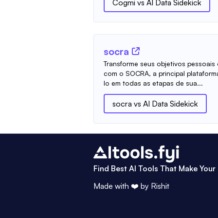
Cogmi
vs
AI Data Sidekick
socra
Transforme seus objetivos pessoais 
com o SOCRA, a principal plataforma
lo em todas as etapas de sua...
socra
vs
AI Data Sidekick
Find Best AI Tools That Make Your 
Made with ❤️ by
Rishit