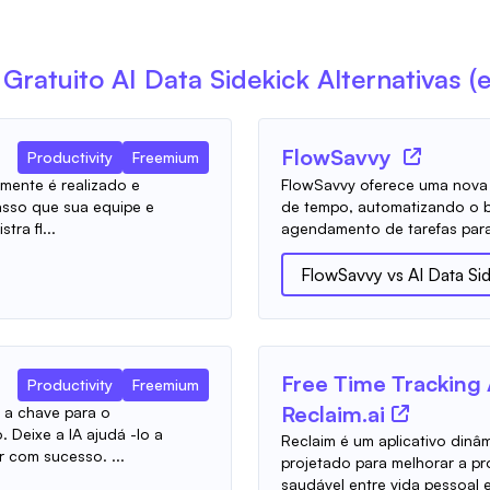
 Gratuito
AI Data Sidekick
Alternativas (
FlowSavvy
Productivity
Freemium
lmente é realizado e
FlowSavvy oferece uma nova
asso que sua equipe e
de tempo, automatizando o 
tra fl...
agendamento de tarefas para 
FlowSavvy
vs
AI Data Si
Free Time Tracking 
Productivity
Freemium
Reclaim.ai
a chave para o
 Deixe a IA ajudá -lo a
Reclaim é um aplicativo din
 com sucesso. ...
projetado para melhorar a pr
saudável entre vida pessoal e