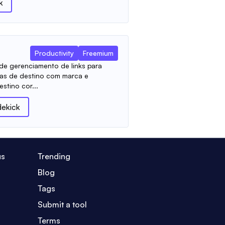
k
Productivity
Freemium
de gerenciamento de links para
nas de destino com marca e
estino cor...
dekick
us
Trending
Blog
Tags
Submit a tool
Terms