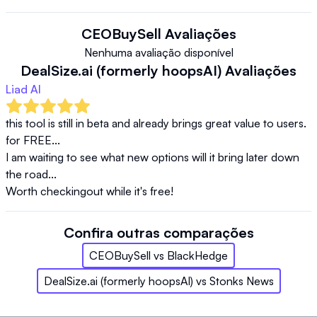
CEOBuySell
Avaliações
Nenhuma avaliação disponível
DealSize.ai (formerly hoopsAI)
Avaliações
Liad AI
this tool is still in beta and already brings great value to users. 

for FREE... 

I am waiting to see what new options will it bring later down 
the road... 

Worth checkingout while it's free! 
Confira outras comparações
CEOBuySell
vs
BlackHedge
DealSize.ai (formerly hoopsAI)
vs
Stonks News