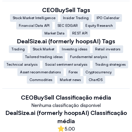
CEOBuySell
Tags
Stock Market Intelligence
Insider Trading
IPO Calendar
Financial Data API
SEC EDGAR
Equity Research
Market Data
REST API
DealSize.ai (formerly hoopsAI)
Tags
Trading
Stock Market
Investing ideas
Retail investors
Tailored trading ideas
Fundamental analysis
Technical analysis
Social sentiment analysis
Trading strategies
Asset recommendations
Forex
Cryptocurrency
Commodities
Market news
ChartDS
CEOBuySell
Classificação média
Nenhuma classificação disponível
DealSize.ai (formerly hoopsAI)
Classificação
média
5.00