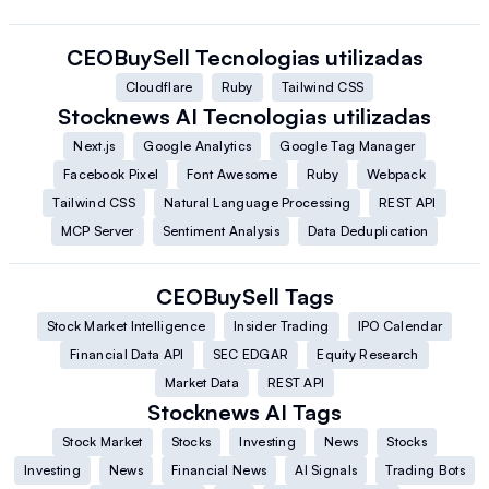
CEOBuySell
Tecnologias utilizadas
Cloudflare
Ruby
Tailwind CSS
Stocknews AI
Tecnologias utilizadas
Next.js
Google Analytics
Google Tag Manager
Facebook Pixel
Font Awesome
Ruby
Webpack
Tailwind CSS
Natural Language Processing
REST API
MCP Server
Sentiment Analysis
Data Deduplication
CEOBuySell
Tags
Stock Market Intelligence
Insider Trading
IPO Calendar
Financial Data API
SEC EDGAR
Equity Research
Market Data
REST API
Stocknews AI
Tags
Stock Market
Stocks
Investing
News
Stocks
Investing
News
Financial News
AI Signals
Trading Bots