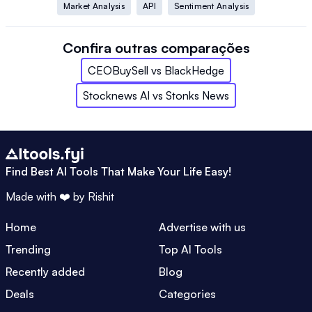
Market Analysis
API
Sentiment Analysis
Confira outras comparações
CEOBuySell
vs
BlackHedge
Stocknews AI
vs
Stonks News
Find Best AI Tools That Make Your Life Easy!
Made with ❤️ by
Rishit
Home
Advertise with us
Trending
Top AI Tools
Recently added
Blog
Deals
Categories