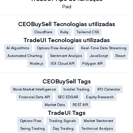
Paid
CEOBuySell
Tecnologias utilizadas
Cloudflare
Ruby
Tailwind CSS
TradeUI
Tecnologias utilizadas
AI Algorithms
Options Flow Analysis
Real-Time Data Streaming
Automated Charting
Sentiment Analysis
JavaScript
React
Node.js
IEX Cloud API
Polygon API
CEOBuySell
Tags
Stock Market Intelligence
Insider Trading
IPO Calendar
Financial Data API
SEC EDGAR
Equity Research
Market Data
REST API
TradeUI
Tags
Options Flow
Trading Signals
Market Sentiment
Swing Trading
Day Trading
Technical Analysis