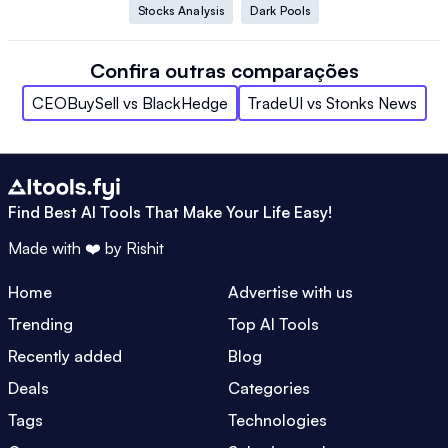
Stocks Analysis
Dark Pools
Confira outras comparações
CEOBuySell
vs
BlackHedge
TradeUI
vs
Stonks News
Find Best AI Tools That Make Your Life Easy!
Made with ❤️ by
Rishit
Home
Advertise with us
Trending
Top AI Tools
Recently added
Blog
Deals
Categories
Tags
Technologies