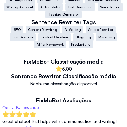
Writing Assistant
AI Translator
Text Correction
Voice to Text
Hashtag Generator
Sentence Rewriter
Tags
SEO
Content Rewriting
AI Writing
Article Rewriter
Text Rewriter
Content Creation
Blogging
Marketing
AI for Homework
Productivity
FixMeBot
Classificação média
5.00
Sentence Rewriter
Classificação média
Nenhuma classificação disponível
FixMeBot
Avaliações
Ольга Васючкова
Great chatbot that helps with communication and writing! 