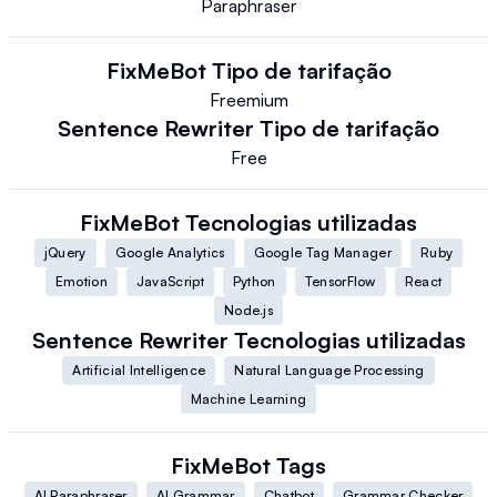
Paraphraser
FixMeBot
Tipo de tarifação
Freemium
Sentence Rewriter
Tipo de tarifação
Free
FixMeBot
Tecnologias utilizadas
jQuery
Google Analytics
Google Tag Manager
Ruby
Emotion
JavaScript
Python
TensorFlow
React
Node.js
Sentence Rewriter
Tecnologias utilizadas
Artificial Intelligence
Natural Language Processing
Machine Learning
FixMeBot
Tags
AI Paraphraser
AI Grammar
Chatbot
Grammar Checker