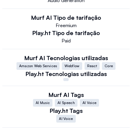
Audio Generation
Murf AI
Tipo de tarifação
Freemium
Play.ht
Tipo de tarifação
Paid
Murf AI
Tecnologias utilizadas
Amazon Web Services
Webflow
React
Core
Play.ht
Tecnologias utilizadas
Murf AI
Tags
AI Music
AI Speech
AI Voice
Play.ht
Tags
AI Voice