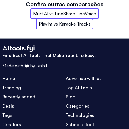
Confira outras comparações
Murf AI
vs
FineShare FineVoice
Play.ht
vs
Karaoke Tracks
Find Best AI Tools That Make Your Life Easy!
Made with ❤️ by
Rishit
Home
Advertise with us
Trending
Top AI Tools
Recently added
Blog
Deals
Categories
Tags
Technologies
Creators
Submit a tool