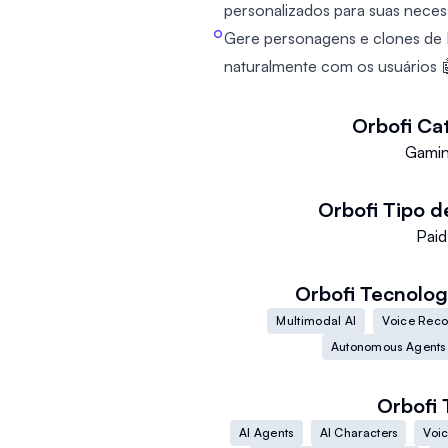
personalizados para suas necess
Gere personagens e clones de 
naturalmente com os usuários 
Orbofi
Ca
Gami
Orbofi
Tipo d
Paid
Orbofi
Tecnologi
Multimodal AI
Voice Reco
Autonomous Agents
Orbofi
AI Agents
AI Characters
Voi