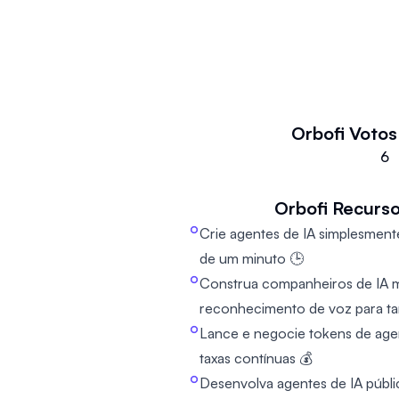
negociáveis (AATs) que podem de
gerar receita contínua. Este nov
companheiros de IA ativados por
significativa em relação às suas ra
imagens e ativos. As ferramentas
usuários a construir agentes de I
Orbofi
Votos
podem desempenhar papéis prátic
6
novas possibilidades para intera
Orbofi
Recurso
Crie agentes de IA simplesme
de um minuto 🕒
Construa companheiros de IA 
reconhecimento de voz para tare
Lance e negocie tokens de ag
taxas contínuas 💰
Desenvolva agentes de IA públi