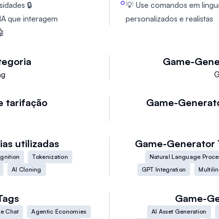
idades 🔒
💡 Use comandos em lingua
IA que interagem
personalizados e realistas
🤖
tegoria
Game-Gene
ng
G
e tarifação
Game-Generat
as utilizadas
Game-Generator
gnition
Tokenization
Natural Language Proce
AI Cloning
GPT Integration
Multili
Tags
Game-Ge
ce Chat
Agentic Economies
AI Asset Generation