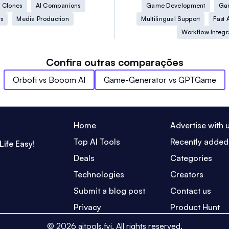
I Clones
AI Companions
Game Development
Ga
s
Media Production
Multilingual Support
Fast 
Workflow Integr
Confira outras comparações
Orbofi
vs
Booom AI
Game-Generator
vs
GPTGame
Home
Advertise with 
Top AI Tools
Recently added
Life Easy!
Deals
Categories
Technologies
Creators
Submit a blog post
Contact us
Privacy
Product Hunt
©
2026
aitools.fyi.
All rights reserved.