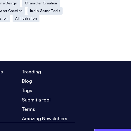
me Design
Character Creation
Asset Creation
Indie Game Tools
ation
AI Illustration
us
Trending
Blog
Tags
Submit a tool
Terms
Amazing Newsletters