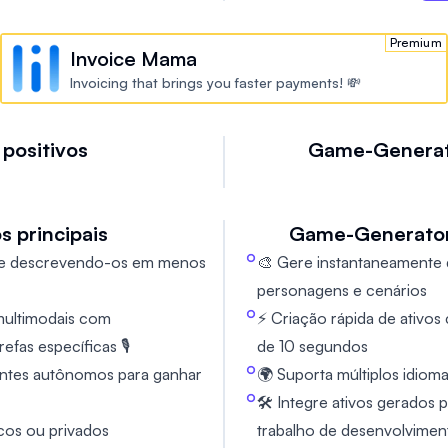
sempenhar várias funções e
o foco em tokens agenticos e
Premium
Invoice Mama
 voz marca uma atualização
Invoicing that brings you faster payments! 💸
ízes originais de geração de
 da Orbofi agora capacitam os
A públicos ou privados que
 positivos
Game-Genera
os ou entreter, abrindo
ção com IA e monetização.
s principais
Game-Generato
nte descrevendo-os em menos
🎨 Gere instantaneamente 
personagens e cenários
multimodais com
⚡ Criação rápida de ativo
fas específicas 🎙️
de 10 segundos
entes autônomos para ganhar
🌍 Suporta múltiplos idioma
🛠️ Integre ativos gerados 
cos ou privados
trabalho de desenvolvimen