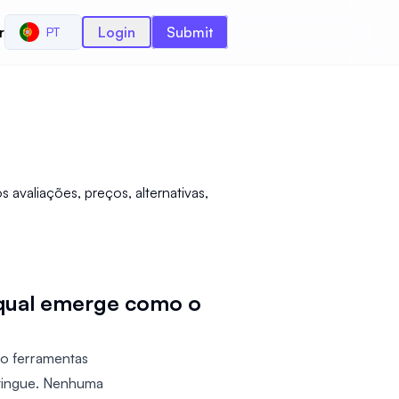
r
Login
Submit
PT
avaliações, preços, alternativas,
 qual emerge como o
o ferramentas
istingue. Nenhuma