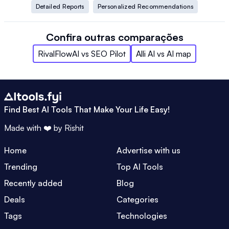
Detailed Reports
Personalized Recommendations
Confira outras comparações
RivalFlowAI
vs
SEO Pilot
Alli AI
vs
AI map
Find Best AI Tools That Make Your Life Easy!
Made with ❤️ by
Rishit
Home
Advertise with us
Trending
Top AI Tools
Recently added
Blog
Deals
Categories
Tags
Technologies