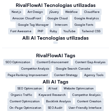
RivalFlowAI
Tecnologias utilizadas
Next.js
Ant Design
jQuery
Webflow
Cloudflare
Amazon CloudFront
Google Cloud
Google Analytics
Google Tag Manager
Intercom
Google Fonts
Font Awesome
PHP
Ruby
YouTube
Tailwind CSS
Alli AI
Tecnologias utilizadas
RivalFlowAI
Tags
SEO Optimization
Content Enhancement
Content Gap Analysis
Competitor Analysis
Google Search Console
Page Ranking Improvement
Content Strategy
Agency Tools
Alli AI
Tags
SEO Optimization
AI tool
Website Optimization
Organic Traffic
Keyword Research
Competitor Analysis
Content Optimization
Backlink Analysis
Content Creation
On-Page Optimization
SEO Audit
User-Friendly Interface