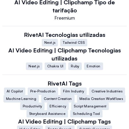
AI Video Editing | Clipchamp
Tipo de
tarifação
Freemium
RivetAI
Tecnologias utilizadas
Next.js
Tailwind CSS
AI Video Editing | Clipchamp
Tecnologias
utilizadas
Next.js
Chakra UI
Ruby
Emotion
RivetAI
Tags
AI Copilot
Pre-Production
Film Industry
Creative Industries
Machine Learning
Content Creation
Media Creation Workflows
Productivity
Efficiency
Script Management
Storyboard Assistance
Scheduling Tool
AI Video Editing | Clipchamp
Tags