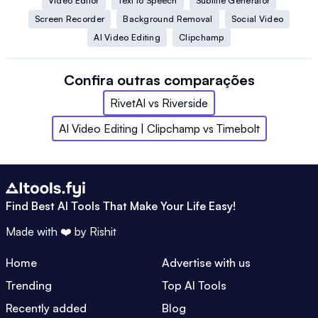
Video Editor
Text to Speech
Subtitle Generator
Screen Recorder
Background Removal
Social Video
AI Video Editing
Clipchamp
Confira outras comparações
RivetAI
vs
Riverside
AI Video Editing | Clipchamp
vs
Timebolt
Find Best AI Tools That Make Your Life Easy!
Made with ❤️ by
Rishit
Home
Advertise with us
Trending
Top AI Tools
Recently added
Blog