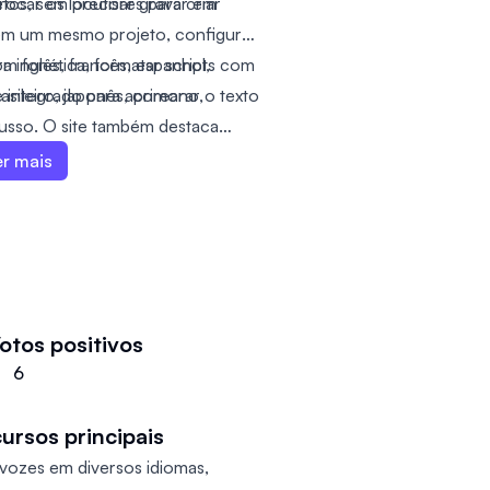
tos, sem precisar gravar em
ocar os locutores para criar
 em um mesmo projeto, configurar
m fonética, formatar scripts com
 inglês, francês, espanhol,
 integrado para aprimorar o texto
rasileiro, japonês, coreano,
 russo. O site também destaca
s, podcasts, audiolivros e
er mais
otos positivos
6
ursos principais
 vozes em diversos idiomas,