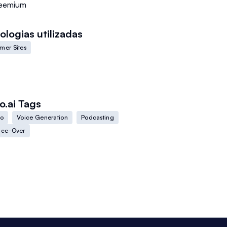
eemium
ologias utilizadas
mer Sites
o.ai
Tags
io
Voice Generation
Podcasting
ice-Over