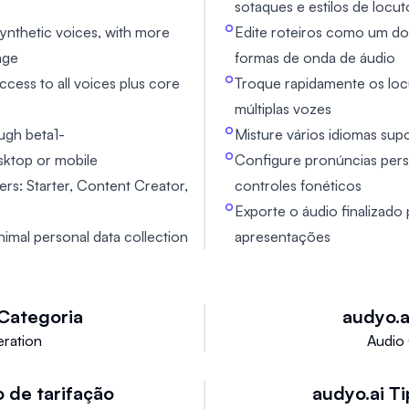
sotaques e estilos de loc
synthetic voices, with more
Edite roteiros como um d
age
formas de onda de áudio
access to all voices plus core
Troque rapidamente os loc
múltiplas vozes
ugh beta1-
Misture vários idiomas su
ktop or mobile
Configure pronúncias pers
iers: Starter, Content Creator,
controles fonéticos
Exporte o áudio finalizado
inimal personal data collection
apresentações
Categoria
audyo.a
ration
Audio
o de tarifação
audyo.ai
Ti