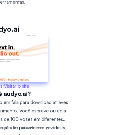
ferramentas.
dyo.ai
is
|
Visitar o site
é audyo.ai?
o em fala para download através
ocumento. Você escreve ou cola
is de 100 vozes em diferentes
 o áudio para vídeos, podcasts,
edição de palavras em vez de