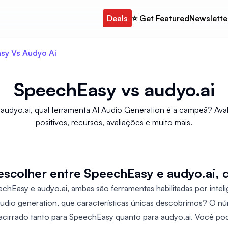
Deals
⭐️ Get Featured
Newslette
sy Vs Audyo Ai
SpeechEasy
vs
audyo.ai
audyo.ai, qual ferramenta AI Audio Generation é a campeã? Avali
positivos, recursos, avaliações e muito mais.
escolher entre SpeechEasy e audyo.ai, 
hEasy e audyo.ai, ambas são ferramentas habilitadas por inteligê
audio generation, que características únicas descobrimos? O n
 acirrado tanto para SpeechEasy quanto para audyo.ai. Você po