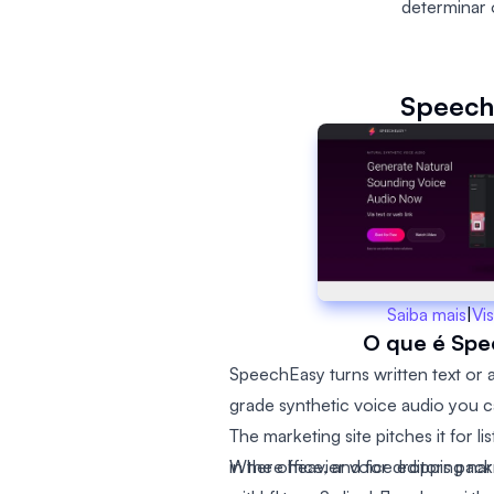
determinar 
Speech
Saiba mais
|
Vis
O que é Spe
SpeechEasy turns written text or a
grade synthetic voice audio you c
The marketing site pitches it for l
in the office, and for dropping na
Where heavier voice editors pack 