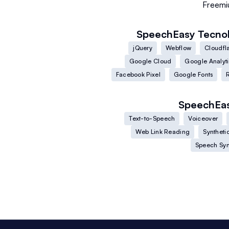
Freem
SpeechEasy
Tecnol
jQuery
Webflow
Cloudfl
Google Cloud
Google Analyti
Facebook Pixel
Google Fonts
SpeechEa
Text-to-Speech
Voiceover
Web Link Reading
Syntheti
Speech Syn