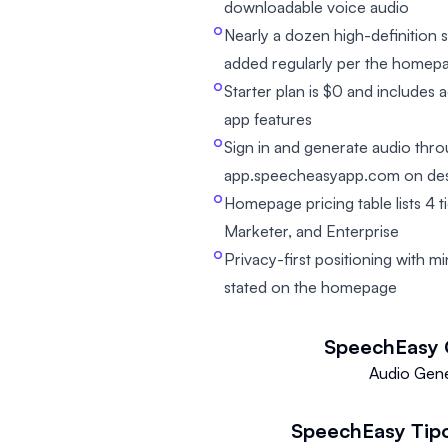
downloadable voice audio
Nearly a dozen high-definition 
added regularly per the homep
Starter plan is $0 and includes 
app features
Sign in and generate audio thro
app.speecheasyapp.com on des
Homepage pricing table lists 4 t
Marketer, and Enterprise
Privacy-first positioning with m
stated on the homepage
SpeechEasy
Audio Gene
SpeechEasy
Tip