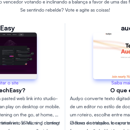
o vencedor votando e inclinando a balança a favor de uma das 
Se sentindo rebelde? Vote e agite as coisas!
Easy
au
Saiba ma
itar o site
O que 
echEasy?
Audyo converte texto digitad
 pasted web link into studio-
de um editor no estilo de d
an play on desktop or mobile.
um roteiro, escolhe entre ma
istening on the go, at home, or
idiomas e sotaques, e exporta
O fluxo de trabalho foca na 
rration into e-learning content
timelines, SSML, and cloning