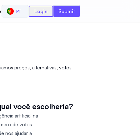
r
Login
Submit
PT
amos preços, alternativas, votos
qual você escolheria?
ncia artificial na
úmero de votos
de nos ajudar a