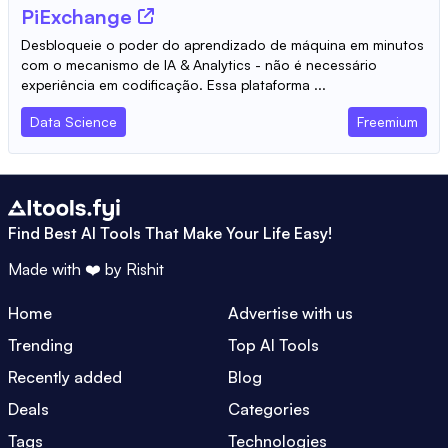
PiExchange
Desbloqueie o poder do aprendizado de máquina em minutos
com o mecanismo de IA & Analytics - não é necessário
experiência em codificação. Essa plataforma ...
Data Science
Freemium
Find Best AI Tools That Make Your Life Easy!
Made with ❤️ by
Rishit
Home
Advertise with us
Trending
Top AI Tools
Recently added
Blog
Deals
Categories
Tags
Technologies