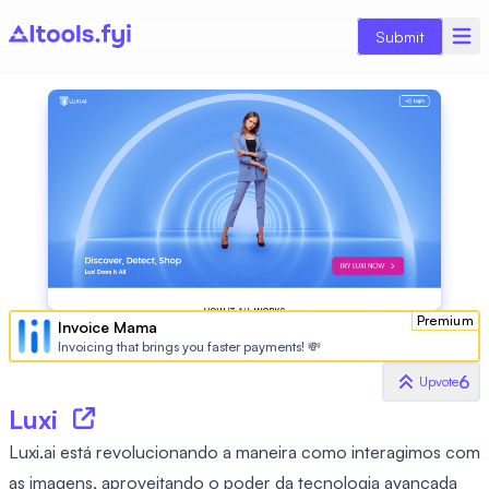
Submit
Premium
Invoice Mama
Invoicing that brings you faster payments! 💸
6
Upvote
Luxi
Luxi.ai está revolucionando a maneira como interagimos com
as imagens, aproveitando o poder da tecnologia avançada