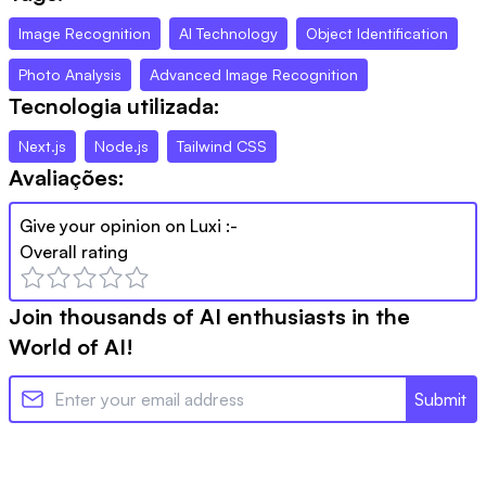
Image Recognition
AI Technology
Object Identification
Photo Analysis
Advanced Image Recognition
Tecnologia utilizada:
Next.js
Node.js
Tailwind CSS
Avaliações:
Give your opinion on
Luxi
:-
Overall rating
Join thousands of AI enthusiasts in the
World of AI!
Submit