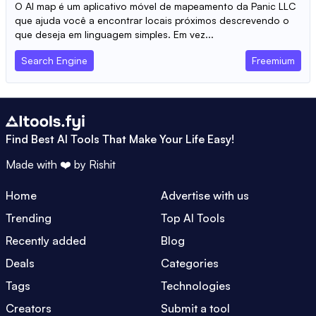
O AI map é um aplicativo móvel de mapeamento da Panic LLC
que ajuda você a encontrar locais próximos descrevendo o
que deseja em linguagem simples. Em vez...
Search Engine
Freemium
Find Best AI Tools That Make Your Life Easy!
Made with ❤️ by
Rishit
Home
Advertise with us
Trending
Top AI Tools
Recently added
Blog
Deals
Categories
Tags
Technologies
Creators
Submit a tool