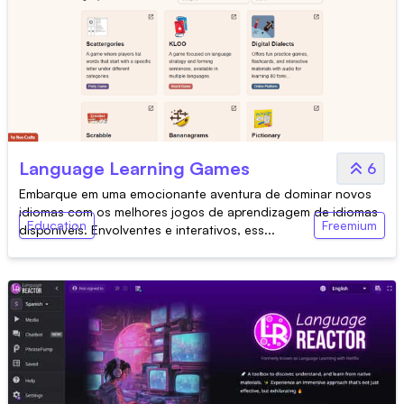
Language Learning Games
6
Embarque em uma emocionante aventura de dominar novos
idiomas com os melhores jogos de aprendizagem de idiomas
Education
Freemium
disponíveis. Envolventes e interativos, ess...