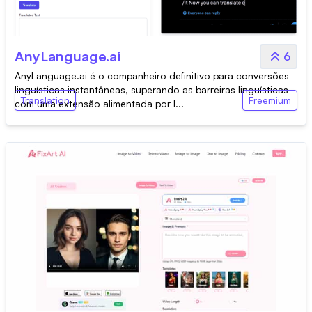
AnyLanguage.ai
6
AnyLanguage.ai é o companheiro definitivo para conversões
linguísticas instantâneas, superando as barreiras linguísticas
Translation
Freemium
com uma extensão alimentada por I...