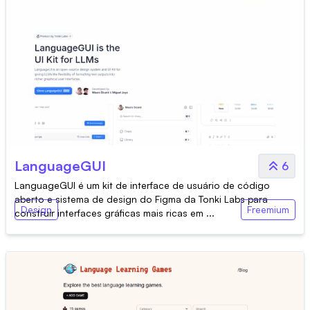
LanguageGUI
6
LanguageGUI é um kit de interface de usuário de código
aberto e sistema de design do Figma da Tonki Labs para
Design
Freemium
construir interfaces gráficas mais ricas em ...