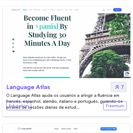
Language Atlas
7
O Language Atlas ajuda os usuários a atingir a fluência em
francês, espanhol, alemão, italiano e português, guiando-os
Education
Freemium
através de sessões diárias de estud...