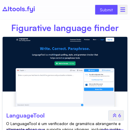
Submit
Figurative language finder
LanguageTool
6
O LanguageTool é um verificador de gramática abrangente e
altamente eficaz que suporta vários idiomas, incluindo inglês,