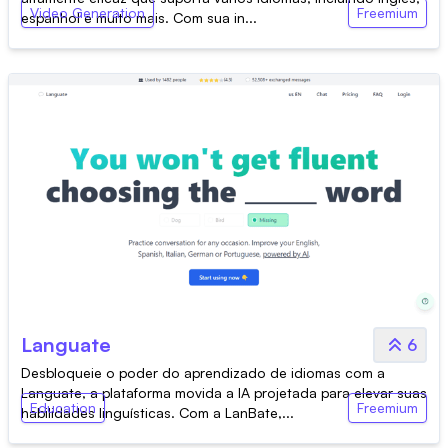
Video Generation
Freemium
espanhol e muito mais. Com sua in...
Languate
6
Desbloqueie o poder do aprendizado de idiomas com a
Languate, a plataforma movida a IA projetada para elevar suas
Education
Freemium
habilidades linguísticas. Com a LanBate,...