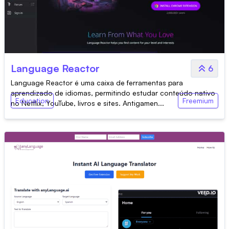
Language Reactor
6
Language Reactor é uma caixa de ferramentas para
aprendizado de idiomas, permitindo estudar conteúdo nativo
Education
Freemium
no Netflix, YouTube, livros e sites. Antigamen...